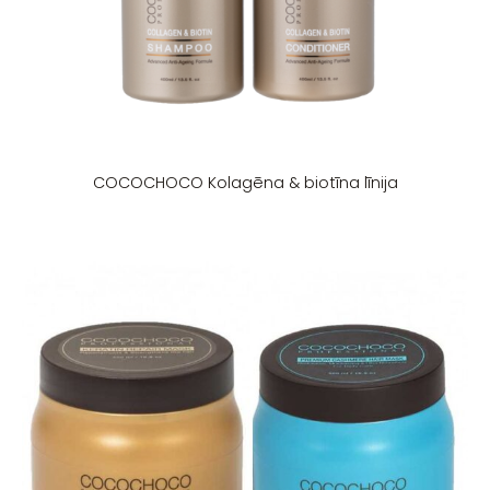
COCOCHOCO Kolagēna & biotīna līnija