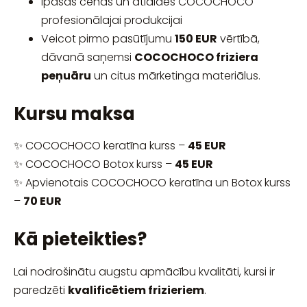
Īpašas cenas un atlaides COCOCHOCO
profesionālajai produkcijai
Veicot pirmo pasūtījumu
150 EUR
vērtībā,
dāvanā saņemsi
COCOCHOCO friziera
peņuāru
un citus mārketinga materiālus.
Kursu maksa
✨ COCOCHOCO keratīna kurss –
45 EUR
✨ COCOCHOCO Botox kurss –
45 EUR
✨ Apvienotais COCOCHOCO keratīna un Botox kurss
–
70 EUR
Kā pieteikties?
Lai nodrošinātu augstu apmācību kvalitāti, kursi ir
paredzēti
kvalificētiem frizieriem
.