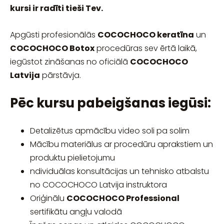
kursi ir radīti tieši Tev.
Apgūsti profesionālās
COCOCHOCO keratīna
un
COCOCHOCO Botox
procedūras sev ērtā laikā,
iegūstot zināšanas no oficiālā
COCOCHOCO
Latvija
pārstāvja.
Pēc kursu pabeigšanas iegūsi:
Detalizētus apmācību video soli pa solim
Mācību materiālus ar procedūru aprakstiem un
produktu pielietojumu
ndividuālas konsultācijas un tehnisko atbalstu
no COCOCHOCO Latvija instruktora
Oriģinālu
COCOCHOCO Professional
sertifikātu angļu valodā