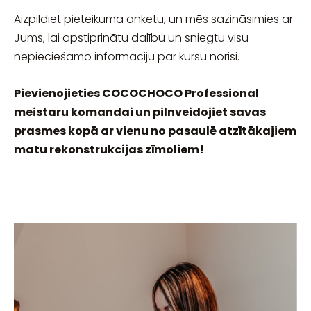
Aizpildiet pieteikuma anketu, un mēs sazināsimies ar
Jums, lai apstiprinātu dalību un sniegtu visu
nepieciešamo informāciju par kursu norisi.
Pievienojieties COCOCHOCO Professional
meistaru komandai un pilnveidojiet savas
prasmes kopā ar vienu no pasaulē atzītākajiem
matu rekonstrukcijas zīmoliem!