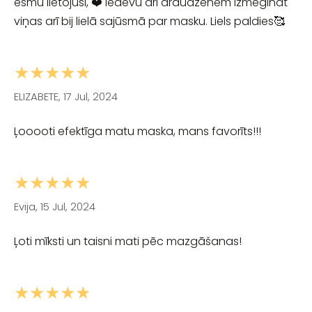
esmu lietojusi, ❤️ iedevu arī draudzenēm izmēģināt
viņas arī bij lielā sajūsmā par masku. Liels paldies🥰
★★★★★
ELIZABETE, 17 Jul, 2024
Ļooooti efektīga matu maska, mans favorīts!!!
★★★★★
Evija, 15 Jul, 2024
Ļoti mīksti un taisni mati pēc mazgāšanas!
★★★★★