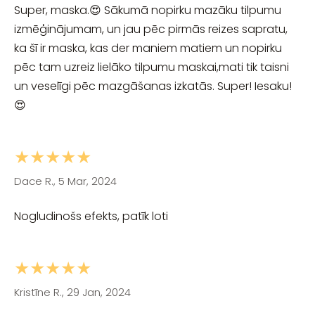
Super, maska.😍 Sākumā nopirku mazāku tilpumu
izmēģinājumam, un jau pēc pirmās reizes sapratu,
ka šī ir maska, kas der maniem matiem un nopirku
pēc tam uzreiz lielāko tilpumu maskai,mati tik taisni
un veselīgi pēc mazgāšanas izkatās. Super! Iesaku!
😍
★★★★★
Dace R., 5 Mar, 2024
Nogludinošs efekts, patīk loti
★★★★★
Kristīne R., 29 Jan, 2024