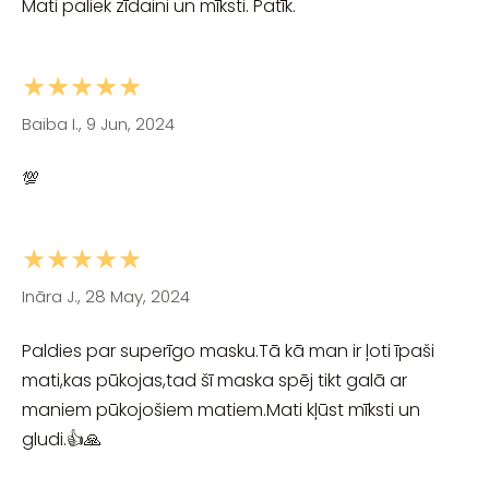
Mati paliek zīdaini un mīksti. Patīk.
★★★★★
Baiba I., 9 Jun, 2024
💯
★★★★★
Ināra J., 28 May, 2024
Paldies par superīgo masku.Tā kā man ir ļoti īpaši
mati,kas pūkojas,tad šī maska spēj tikt galā ar
maniem pūkojošiem matiem.Mati kļūst mīksti un
gludi.👍🙏