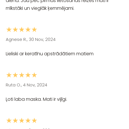
dienā. Jau pēc pirmās lietošanas reizes mati ir
mīkstāki un vieglāk ķemmējami.
★★★★★
Agnese R., 30 Nov, 2024
Lieliski ar keratīnu apstrādātiem matiem
★★★★★
Ruta O., 4 Nov, 2024
Ļoti laba maska. Mati ir vijīgi.
★★★★★