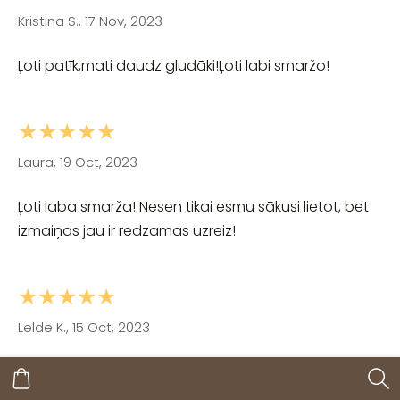
Kristina S., 17 Nov, 2023
Ļoti patīk,mati daudz gludāki!Ļoti labi smaržo!
★★★★★
Laura, 19 Oct, 2023
Ļoti laba smarža! Nesen tikai esmu sākusi lietot, bet
izmaiņas jau ir redzamas uzreiz!
★★★★★
Lelde K., 15 Oct, 2023
Paldies,mani mati tik zīdaini nav bijuši,esmu sajūsmā
par šo matu masku....lielais paldies...❤️