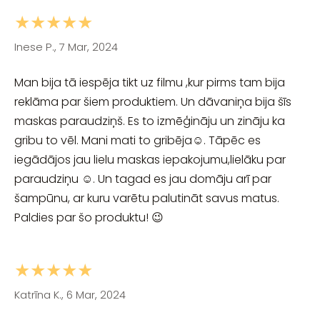
★★★★★
Inese P., 7 Mar, 2024
Man bija tā iespēja tikt uz filmu ,kur pirms tam bija
reklāma par šiem produktiem. Un dāvaniņa bija šīs
maskas paraudziņš. Es to izmēģināju un zināju ka
gribu to vēl. Mani mati to gribēja☺️. Tāpēc es
iegādājos jau lielu maskas iepakojumu,lielāku par
paraudziņu ☺️. Un tagad es jau domāju arī par
šampūnu, ar kuru varētu palutināt savus matus.
Paldies par šo produktu! 😉
★★★★★
Katrīna K., 6 Mar, 2024