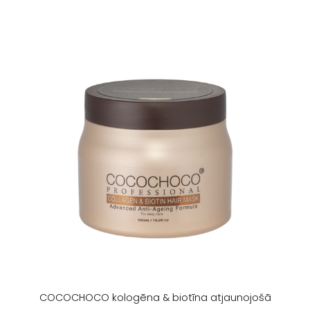
COCOCHOCO kologēna & biotīna atjaunojošā