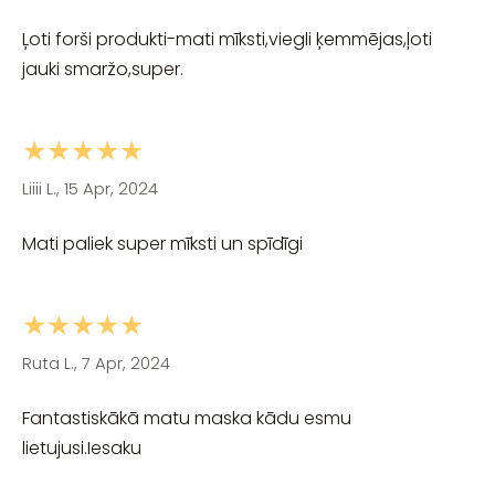
Ļoti forši produkti-mati mīksti,viegli ķemmējas,ļoti
jauki smaržo,super.
★★★★★
Liiii L., 15 Apr, 2024
Mati paliek super mīksti un spīdīgi
★★★★★
Ruta L., 7 Apr, 2024
Fantastiskākā matu maska kādu esmu
lietujusi.Iesaku