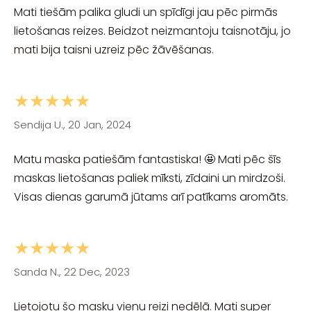
Mati tiešām palika gludi un spīdīgi jau pēc pirmās
lietošanas reizes. Beidzot neizmantoju taisnotāju, jo
mati bija taisni uzreiz pēc žāvēšanas.
★★★★★
Sendija U., 20 Jan, 2024
Matu maska patiešām fantastiska! 🤩 Mati pēc šīs
maskas lietošanas paliek mīksti, zīdaini un mirdzoši.
Visas dienas garumā jūtams arī patīkams aromāts.
★★★★★
Sanda N., 22 Dec, 2023
Lietojotu šo masku vienu reizi nedēlā. Mati super