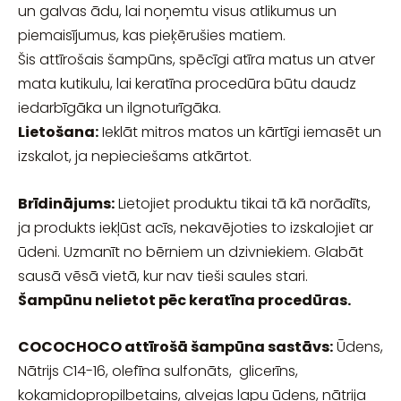
un galvas ādu, lai noņemtu visus atlikumus un
piemaisījumus, kas pieķērušies matiem.
Šis attīrošais šampūns, spēcīgi atīra matus un atver
mata kutikulu, lai keratīna procedūra būtu daudz
iedarbīgāka un ilgnoturīgāka.
Lietošana:
Ieklāt mitros matos un kārtīgi iemasēt un
izskalot, ja nepieciešams atkārtot.
Brīdinājums:
Lietojiet produktu tikai tā kā norādīts,
ja produkts iekļūst acīs, nekavējoties to izskalojiet ar
ūdeni. Uzmanīt no bērniem un dzivniekiem. Glabāt
sausā vēsā vietā, kur nav tieši saules stari.
Šampūnu nelietot pēc keratīna procedūras.
COCOCHOCO attīrošā šampūna sastāvs:
Ūdens,
Nātrijs C14-16, olefīna sulfonāts, glicerīns,
kokamidopropilbetains, alvejas lapu ūdens, nātrija