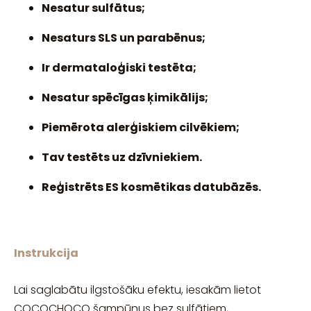
Nesatur sulfātus;
Nesaturs SLS un parabēnus;
Ir dermataloģiski testēta;
Nesatur spēcīgas ķimikālijs;
Piemērota alerģiskiem cilvēkiem;
Tav testēts uz dzīvniekiem.
Reģistrēts ES kosmētikas datubāzēs.
Instrukcija
Lai saglabātu ilgstošāku efektu, iesakām lietot
COCOCHOCO šampūnus bez sulfātiem,