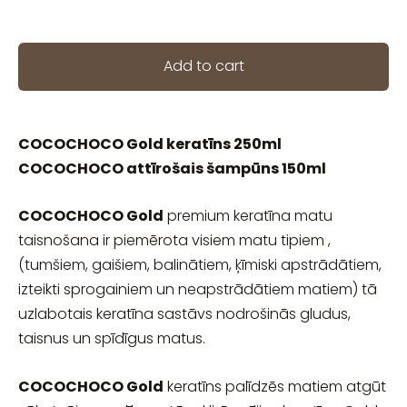
Add to cart
COCOCHOCO Gold keratīns 250ml
COCOCHOCO attīrošais šampūns 150ml
COCOCHOCO Gold
premium keratīna matu
taisnošana ir piemērota visiem matu tipiem ,
(tumšiem, gaišiem, balinātiem, ķīmiski apstrādātiem,
izteikti sprogainiem un neapstrādātiem matiem) tā
uzlabotais keratīna sastāvs nodrošinās gludus,
taisnus un spīdīgus matus.
COCOCHOCO Gold
keratīns palīdzēs matiem atgūt