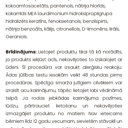
kokoamfosacetāts, pantenols, nātrija hlorīds,
kokamīds MEA laurdimonium hidroksipropilgrupa
hidralizēts keratīns, fenoksietanols, benzilspirts,
nātrija benzoāts, kālijs, citronellols, D-limonēns, lirāls,
Geraniols.
Brīdinājums:
Lietojiet produktu tikai tā kā norādīts,
ja produkts iekļūst acīs, nekavējoties to izskalojiet ar
ūdeni. Šī procedūra var izsaukt alerģisku reakciju.
Ādas jūtības testu iesakām veikt 48 stundas pirms
procedūras. Spēcīga smarža jutīgiem cilvēkiem var
izraisīt acu kairinājumu, tāpēc lietojiet labi vēdināmā
telpā. Ja rodas jebkādas kairinājuma pazīmes,
lūdzu, pārtrauciet lietošanu un nekavējoties
izmazgājiet produktu no matiem. Nav ieteicams
bērniem līdz 12 gadu vecumam, sievietēm stāvoklī un