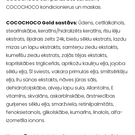
COCOCHOCO kondicionierus un maskas.
COCOCHOCO Gold sastāvs:
Ūdens, cetīlalkahols,
stearīnskābe, keratīns/hidralizēts keratīns, rīsu kliju
ekstrats, šķidrais zelts 24k, biešu sēklu ekstrats, lazdu
mizas un lapu ekstrakts, samteņu ziedu ekstakts,
kumelīšu ziedu ekstrats, zaļās tējas ekstakts,
kaprilskābes triglicerīds, aprikožu kauliņu eļļa, jojoba
sēklu eļļa, Šī sviests, vakara primulas eļļa, smiltsērkšķu
eļļa, īru sūnas ekstakts, nāves jūras sāls,
dehidratoķskābe, alveju lapu sula, Allantoīns, E
vitamīns, skvalāns, askarbīnskābe, ārstniecības
gurķenes sēklu eļļa, smaržviela, retinilpalmitāts,
fenoksietanols, glikolskābe, kumarīns, linalols, alfa-
izometīla ionons.