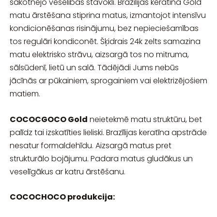
sākotnējo veselības stāvokli. Brazīlijas keratīna Gold
matu ārstēšana stiprina matus, izmantojot intensīvu
kondicionēšanas risinājumu, bez nepieciešamības
tos regulāri kondiconēt. Šķidrais 24k zelts samazina
matu elektrisko strāvu, aizsargā tos no mitruma,
sālsūdenī, lietū un salā. Tādējādi Jums nebūs
jācīnās ar pūkainiem, sprogainiem vai elektrizējošiem
matiem.
COCOCGOCO Gold
neietekmē matu struktūru, bet
palīdz tai izskatīties lieliski. Brazīlijas keratīna apstrāde
nesatur formaldehīdu. Aizsargā matus pret
strukturālo bojājumu. Padara matus gludākus un
veselīgākus ar katru ārstēšanu.
COCOCHOCO produkcija: