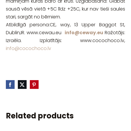
māmiņām kuras baro ar krūti. Uzglabāšana: Glabāt
sausā vēsā vietā +5C līdz +25C, kur nav tieši saules
stari, sargāt no bērniem.
Atbildīgā persona:CE, way, 13 Upper Baggot St,
Dublin,IR. www.cewau.eu
info@ceway.eu
Ražotājs:
Izraēla. Izplatītājs: www.cocochoco.lv,
info@cocochoco.lv
Related products