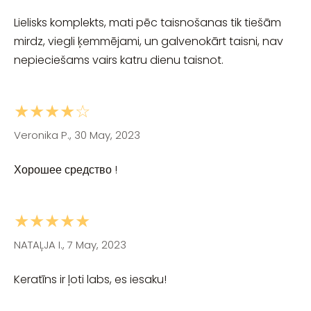
Lielisks komplekts, mati pēc taisnošanas tik tiešām
mirdz, viegli ķemmējami, un galvenokārt taisni, nav
nepieciešams vairs katru dienu taisnot.
★★★★☆
Veronika P., 30 May, 2023
Хорошее средство !
★★★★★
NATAĻJA I., 7 May, 2023
Keratīns ir ļoti labs, es iesaku!