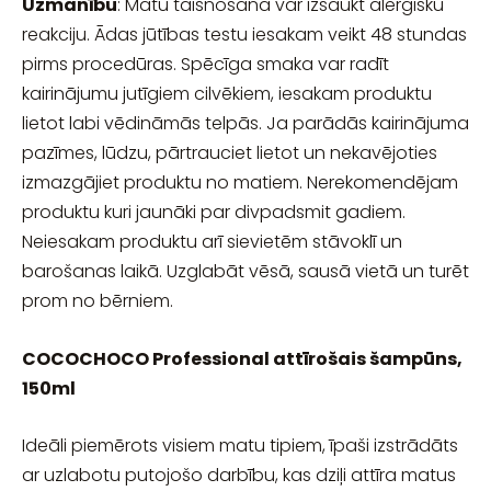
Uzmanību
: Matu taisnošana var izsaukt alerģisku
reakciju. Ādas jūtības testu iesakam veikt 48 stundas
pirms procedūras. Spēcīga smaka var radīt
kairinājumu jutīgiem cilvēkiem, iesakam produktu
lietot labi vēdināmās telpās. Ja parādās kairinājuma
pazīmes, lūdzu, pārtrauciet lietot un nekavējoties
izmazgājiet produktu no matiem. Nerekomendējam
produktu kuri jaunāki par divpadsmit gadiem.
Neiesakam produktu arī sievietēm stāvoklī un
barošanas laikā. Uzglabāt vēsā, sausā vietā un turēt
prom no bērniem.
COCOCHOCO Professional attīrošais šampūns,
150ml
Ideāli piemērots visiem matu tipiem, īpaši izstrādāts
ar uzlabotu putojošo darbību, kas dziļi attīra matus