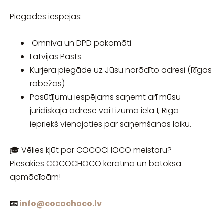
Piegādes iespējas:
Omniva un DPD pakomāti
Latvijas Pasts
Kurjera piegāde uz Jūsu norādīto adresi (Rīgas
robežās)
Pasūtījumu iespējams saņemt arī mūsu
juridiskajā adresē vai Lizuma ielā 1, Rīgā -
iepriekš vienojoties par saņemšanas laiku.
🎓 Vēlies kļūt par COCOCHOCO meistaru?
Piesakies COCOCHOCO keratīna un botoksa
apmācībām!
📧
info@cocochoco.lv