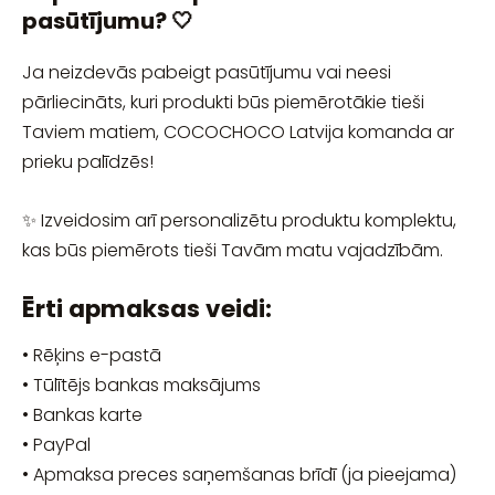
pasūtījumu? 🤍
Ja neizdevās pabeigt pasūtījumu vai neesi
pārliecināts, kuri produkti būs piemērotākie tieši
Taviem matiem, COCOCHOCO Latvija komanda ar
prieku palīdzēs!
✨ Izveidosim arī personalizētu produktu komplektu,
kas būs piemērots tieši Tavām matu vajadzībām.
Ērti apmaksas veidi:
• Rēķins e-pastā
• Tūlītējs bankas maksājums
• Bankas karte
• PayPal
• Apmaksa preces saņemšanas brīdī (ja pieejama)