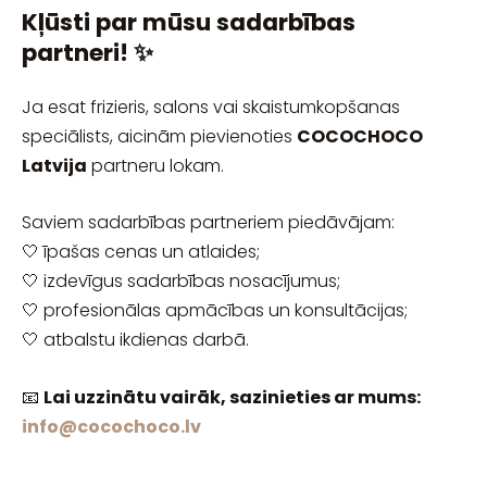
Kļūsti par mūsu sadarbības
partneri! ✨
Ja esat frizieris, salons vai skaistumkopšanas
speciālists, aicinām pievienoties
COCOCHOCO
Latvija
partneru lokam.
Saviem sadarbības partneriem piedāvājam:
🤍 īpašas cenas un atlaides;
🤍 izdevīgus sadarbības nosacījumus;
🤍 profesionālas apmācības un konsultācijas;
🤍 atbalstu ikdienas darbā.
📧
Lai uzzinātu vairāk, sazinieties ar mums:
info@cocochoco.lv