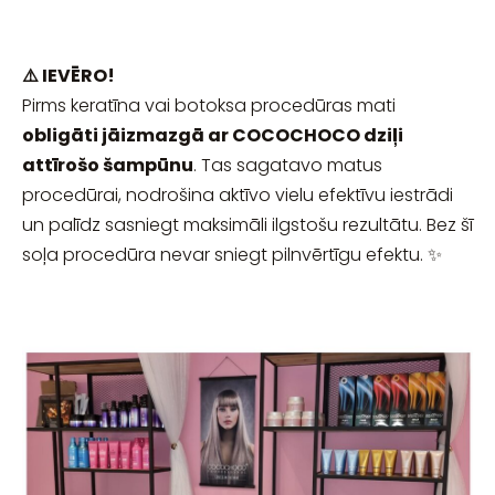
⚠️ IEVĒRO!
Pirms keratīna vai botoksa procedūras mati
obligāti jāizmazgā ar COCOCHOCO dziļi
attīrošo šampūnu
. Tas sagatavo matus
procedūrai, nodrošina aktīvo vielu efektīvu iestrādi
un palīdz sasniegt maksimāli ilgstošu rezultātu. Bez šī
soļa procedūra nevar sniegt pilnvērtīgu efektu. ✨