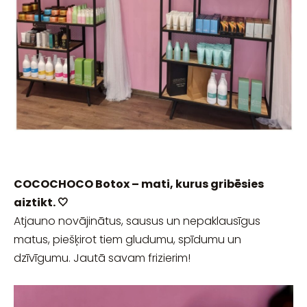
COCOCHOCO Botox – mati, kurus gribēsies
aiztikt. 🤍
Atjauno novājinātus, sausus un nepaklausīgus
matus, piešķirot tiem gludumu, spīdumu un
dzīvīgumu. Jautā savam frizierim!