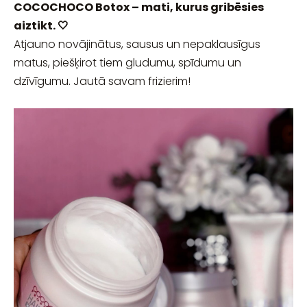
COCOCHOCO Botox – mati, kurus gribēsies
aiztikt. 🤍
Atjauno novājinātus, sausus un nepaklausīgus
matus, piešķirot tiem gludumu, spīdumu un
dzīvīgumu. Jautā savam frizierim!