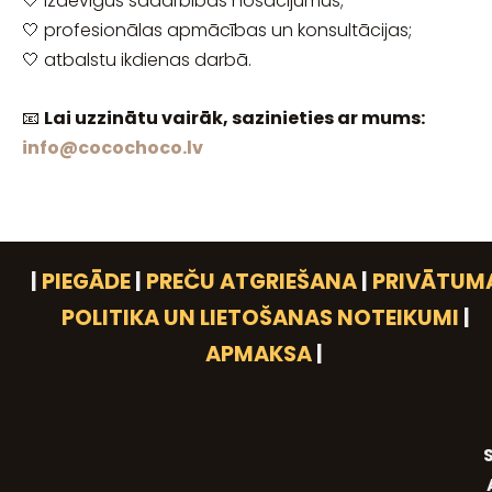
🤍 izdevīgus sadarbības nosacījumus;
🤍 profesionālas apmācības un konsultācijas;
🤍 atbalstu ikdienas darbā.
📧
Lai uzzinātu vairāk, sazinieties ar mums:
info@cocochoco.lv
|
PIEGĀDE
|
PREČU ATGRIEŠANA
|
PRIVĀTUM
POLITIKA UN LIETOŠANAS NOTEIKUMI
|
APMAKSA
|
S