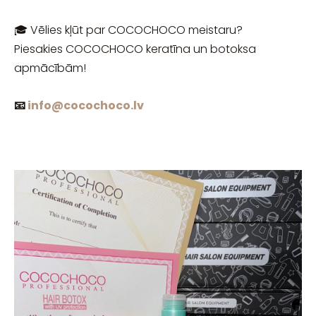
🎓 Vēlies kļūt par COCOCHOCO meistaru?
Piesakies COCOCHOCO keratīna un botoksa
apmācībām!
📧
info@cocochoco.lv