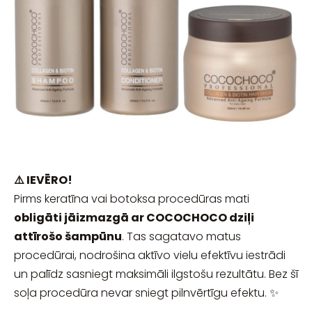
⚠️ IEVĒRO!
Pirms keratīna vai botoksa procedūras mati
obligāti jāizmazgā ar COCOCHOCO dziļi
attīrošo šampūnu
. Tas sagatavo matus
procedūrai, nodrošina aktīvo vielu efektīvu iestrādi
un palīdz sasniegt maksimāli ilgstošu rezultātu. Bez šī
soļa procedūra nevar sniegt pilnvērtīgu efektu. ✨