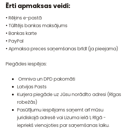
Ērti apmaksas veidi:
• Rēķins e-pastā
• Tūlītējs bankas maksājums
• Bankas karte
• PayPal
• Apmaksa preces saņemšanas brīdī (ja pieejama)
Piegādes iespējas:
Omniva un DPD pakomāti
Latvijas Pasts
Kurjera piegāde uz Jūsu norādīto adresi (Rīgas
robežās)
Pasūtījumu iespējams saņemt arī mūsu
juridiskajā adresē vai Lizuma ielā 1, Rīgā -
iepriekš vienojoties par saņemšanas laiku.