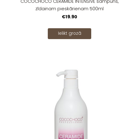
COCOCHOCO CERAMIDE INTENSIVE šampūns,
zīdainam pieskārienam 500ml
€19.90
Ielikt grozā