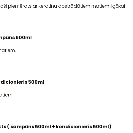
paši piemērots ar keratīnu apstrādātiem matiem ilgākai
mpūns 500ml
matiem.
icionieris 500ml
atiem.
 ( šampūns 500ml + kondicionieris 500ml)