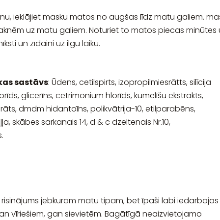
, ieklājiet masku matos no augšas līdz matu galiem. ma
o saknēm uz matu galiem. Noturiet to matos piecas minūtes
ksti un zīdaini uz ilgu laiku.
as sastāvs
: Ūdens, cetilspirts, izopropilmiesrātts, silīcija
rīds, glicerīns, cetrimonium hlorīds, kumelīšu ekstrakts,
earāts, dmdm hidantoīns, polikvātrija-10, etilparabēns,
ļļa, skābes sarkanais 14, d & c dzeltenais Nr.10,
.
isinājums jebkuram matu tipam, bet īpaši labi iedarbojas
an vīriešiem, gan sievietēm. Bagātīgā neaizvietojamo