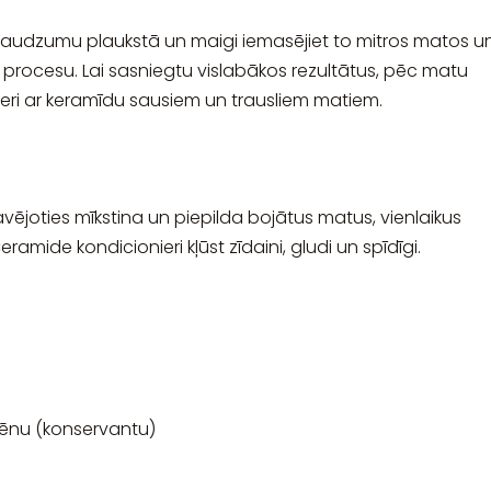
audzumu plaukstā un maigi iemasējiet to mitros matos u
u procesu. Lai sasniegtu vislabākos rezultātus, pēc matu
i ar keramīdu sausiem un trausliem matiem.
avējoties mīkstina un piepilda bojātus matus, vienlaikus
ide kondicionieri kļūst zīdaini, gludi un spīdīgi.
abēnu (konservantu)