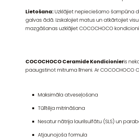
Lietošana:
Uzklājiet nepieciešamo šampūna d
galvas ādā. Izskalojiet matus un atkārtojiet vis
mazgāšanas uzklājiet COCOCHOCO kondicionier
COCOCHOCO Ceramide Kondicionier
is nek
paaugstinot mitruma līmeni. Ar COCOCHOCO Ceram
Maksimāla atveseļošana
Tūlītēja mitrināšana
Nesatur nātrija laurilsulfātu (SLS) un par
Atjaunojoša formula