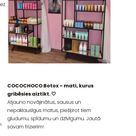
bez
COCOCHOCO Botox – mati, kurus
gribēsies aiztikt. 🤍
Atjauno novājinātus, sausus un
nepaklausīgus matus, piešķirot tiem
gludumu, spīdumu un dzīvīgumu. Jautā
n
savam frizierim!