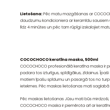
Lietošana:
Pēc matu mazgāšanas ar COCOCHOO
daudzumu kondicioniera ar keramīdu sausiem un
līdz 4 minūtes un pēc tam rūpīgi izskalojiet mat
COCOCHOCO keratīna maska, 500ml
COCOCHOCO profesionālā keratīna maska ir prog
padara tos izturīgus, spīdīgākus, zīdainus. Īpaš
matiem īpašu spīdumu un pasargā tos no turpmā
ietekmes. Pēc maskas lietošanas mati saglabā 
Pēc maskas lietošanas Jūsu mati būs mirdzoši,
COCOCHOCO maska ir piemērota arī ar keratīnu