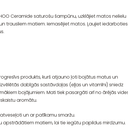
 Ceramide saturošu šampūnu, uzklājiet matos nelielu
 trausliem matiem. Iemasējiet matos. Ļaujiet iedarboties
us.
resīvs produkts, kurš atjauno ļoti bojātus matus un
i izvēlētās dabīgās sastāvdaļas (eļļas un vitamīni) sniedz
kiem bojājumiem. Mati tiek pasargāti arī no ārējās vide
skaistu aromātu.
 atveseļoti un ar patīkamu smaržu.
 apstrādātiem matiem, lai tie iegūtu papildus mirdzumu.