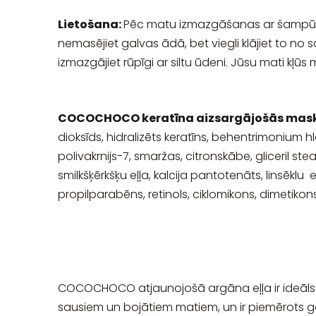
Lietošana:
Pēc matu izmazgāšanas ar šampūnu
nemasējiet galvas ādā, bet viegli klājiet to n
izmazgājiet rūpīgi ar siltu ūdeni. Jūsu mati kļūs mī
COCOCHOCO keratīna aizsargājošās mask
dioksīds, hidralizēts keratīns, behentrimonium hlo
polivakrnijs-7, smaržas, citronskābe, gliceril st
smilkšķērkšķu eļļa, kalcija pantotenāts, linsēklu e
propilparabēns, retinols, ciklomikons, dimetikons
COCOCHOCO atjaunojošā argāna eļļa ir ideāls r
sausiem un bojātiem matiem, un ir piemērots g