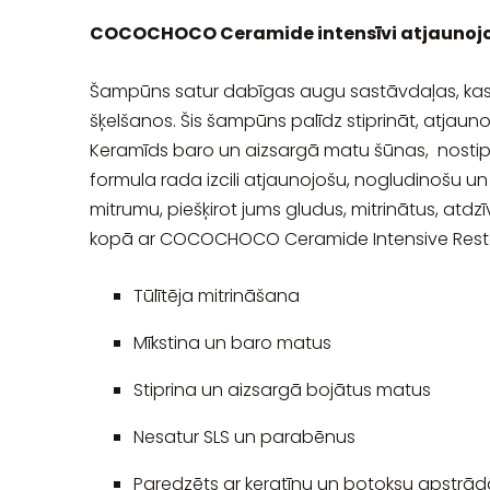
COCOCHOCO Ceramide intensīvi atjaunojo
Šampūns satur dabīgas augu sastāvdaļas, kas
šķelšanos. Šis šampūns palīdz stiprināt, atjauno
Keramīds baro un aizsargā matu šūnas, nostip
formula rada izcili atjaunojošu, nogludinošu un
mitrumu, piešķirot jums gludus, mitrinātus, atdz
kopā ar COCOCHOCO Ceramide Intensive Restor
Tūlītēja mitrināšana
Mīkstina un baro matus
Stiprina un aizsargā bojātus matus
Nesatur SLS un parabēnus
Paredzēts ar keratīnu un botoksu apstrā