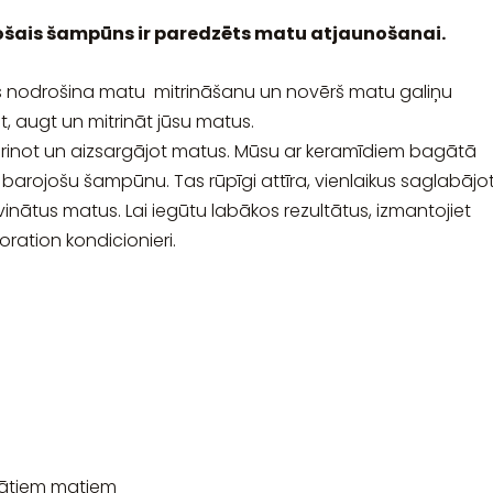
šais šampūns ir paredzēts matu atjaunošanai.
 nodrošina matu mitrināšanu un novērš matu galiņu
t, augt un mitrināt jūsu matus.
rinot un aizsargājot matus. Mūsu ar keramīdiem bagātā
 barojošu šampūnu. Tas rūpīgi attīra, vienlaikus saglabājo
īvinātus matus. Lai iegūtu labākos rezultātus, izmantojiet
ation kondicionieri.
dātiem matiem