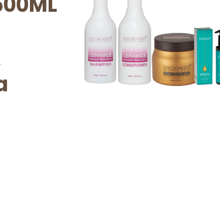
500ML
A
a