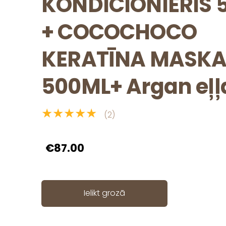
KONDICIONIERIS 
+ COCOCHOCO
KERATĪNA MASK
500ML+ Argan eļļ
★★★★★
(2)
€87.00
Ielikt grozā