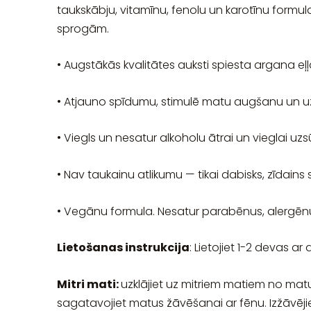
taukskābju, vitamīnu, fenolu un karotīnu form
sprogām.
• Augstākās kvalitātes auksti spiesta argana eļļ
• Atjauno spīdumu, stimulē matu augšanu un uz
• Viegls un nesatur alkoholu ātrai un vieglai uzs
• Nav taukainu atlikumu — tikai dabisks, zīdain
• Vegānu formula. Nesatur parabēnus, alergēnu
Lietošanas instrukcija
: Lietojiet 1-2 devas ar
Mitri mati:
uzklājiet uz mitriem matiem no matu
sagatavojiet matus žāvēšanai ar fēnu. Izžāvējiet