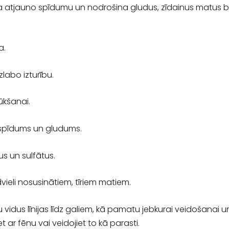
ula atjauno spīdumu un nodrošina gludus, zīdainus matus 
a.
labo izturību.
ūkšanai.
s spīdums un gludums.
s un sulfātus.
 dvieli nosusinātiem, tīriem matiem.
 vidus līnijas līdz galiem, kā pamatu jebkurai veidošanai u
 ar fēnu vai veidojiet to kā parasti.