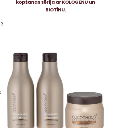
kopšanas sērija ar KOLOGĒNU un
BIOTĪNU.
 3
s