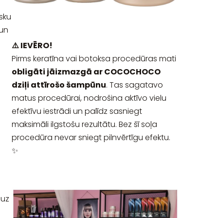
sku
 un
⚠️ IEVĒRO!
Pirms keratīna vai botoksa procedūras mati
obligāti jāizmazgā ar COCOCHOCO
dziļi attīrošo šampūnu
. Tas sagatavo
matus procedūrai, nodrošina aktīvo vielu
efektīvu iestrādi un palīdz sasniegt
maksimāli ilgstošu rezultātu. Bez šī soļa
procedūra nevar sniegt pilnvērtīgu efektu.
✨
 uz