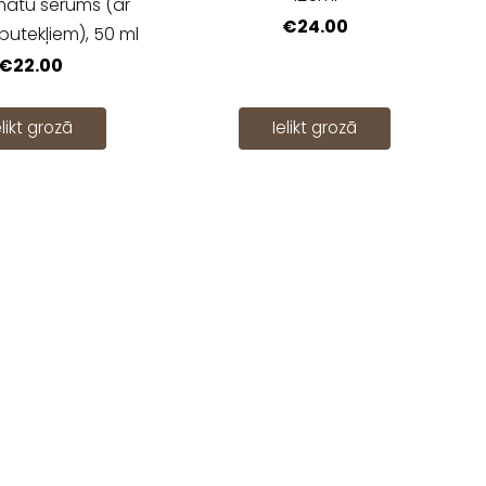
atu serums (ar
€24.00
utekļiem), 50 ml
€22.00
elikt grozā
Ielikt grozā