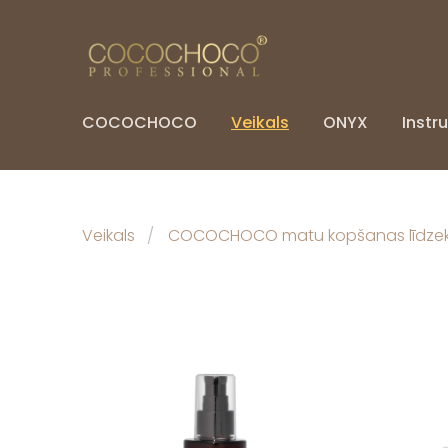
COCOCHOCO
Veikals
ONYX
Instru
Veikals
COCOCHOCO matu kopšanas līdzekļ