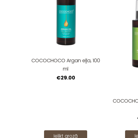
COCOCHOCO Argan eļļa, 100
ml
€29.00
COCOCHOCO
Ielikt grozā
I