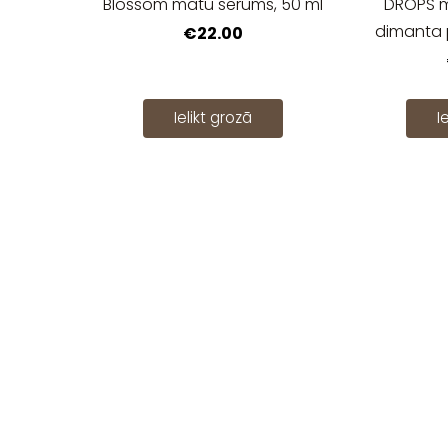
Blossom matu serums, 50 ml
DROPS m
dimanta p
€22.00
Ielikt grozā
I