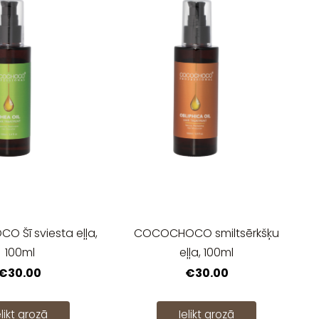
 Šī sviesta eļļa,
COCOCHOCO smiltsērkšķu
100ml
eļļa, 100ml
€30.00
€30.00
elikt grozā
Ielikt grozā