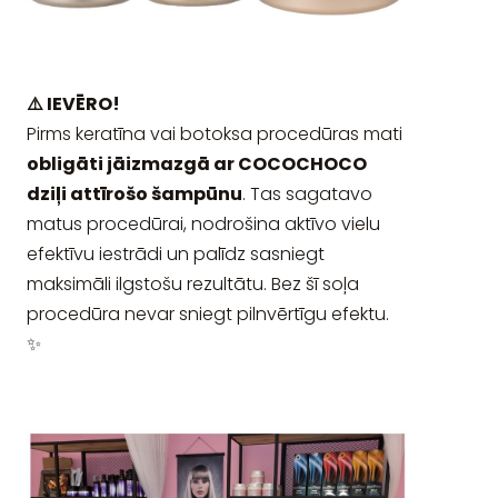
⚠️ IEVĒRO!
Pirms keratīna vai botoksa procedūras mati
obligāti jāizmazgā ar COCOCHOCO
dziļi attīrošo šampūnu
. Tas sagatavo
matus procedūrai, nodrošina aktīvo vielu
efektīvu iestrādi un palīdz sasniegt
maksimāli ilgstošu rezultātu. Bez šī soļa
procedūra nevar sniegt pilnvērtīgu efektu.
✨