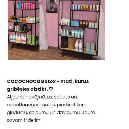
COCOCHOCO Botox – mati, kurus
gribēsies aiztikt. 🤍
Atjauno novājinātus, sausus un
nepaklausīgus matus, piešķirot tiem
gludumu, spīdumu un dzīvīgumu. Jautā
savam frizierim!