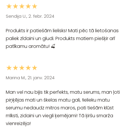
★★★★★
Sendija U., 2. febr. 2024
Produkts ir patiešām lielisks! Mati pēc tā lietošanas
paliek zīdaini un gludi. Produkts matiem piešķir arī
patīkamu aromātu! 🍒
★★★★★
Marina M., 21. janv. 2024
Man vel nau bijis tik perfekts, matu serums, man ļoti
piņķējas mati un škelas matu gali, !Ielieku matu
serumu nedaudz mitros maros, pati tiešām klūst
mīksti, zidaini un viegli ķemējami! Tā ķiršu smarža
vienreizēja!