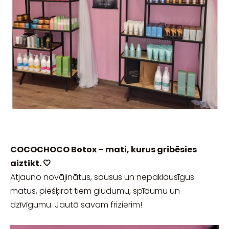
COCOCHOCO Botox – mati, kurus gribēsies
aiztikt. 🤍
Atjauno novājinātus, sausus un nepaklausīgus
matus, piešķirot tiem gludumu, spīdumu un
dzīvīgumu. Jautā savam frizierim!