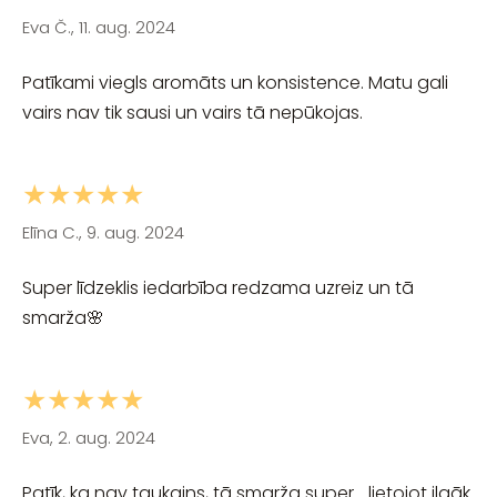
Eva Č., 11. aug. 2024
Patīkami viegls aromāts un konsistence. Matu gali
vairs nav tik sausi un vairs tā nepūkojas.
★★★★★
Elīna C., 9. aug. 2024
Super līdzeklis iedarbība redzama uzreiz un tā
smarža🌸
★★★★★
Eva, 2. aug. 2024
Patīk, ka nav taukains, tā smarža super… lietojot ilgāk