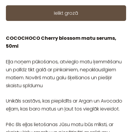
Ielikt grozā
COCOCHOCO Cherry blossom matu serums,
50ml
Eļļa noņem pūkošanos, atvieglo matu ķemmēšanu
un palīdz tikt galā ar pinkainiem, nepaklausīgiem
matiem. Novērš matu galu šķelšanos un piešķir
skaistu spīdumu
Unikāls sastāvs, kas piepildīts ar Argan un Avocado
eļļam, kas baro matus un ļaut tos vieglāk ieveidot.
Pēc šīs eļļas lietošanas Jūsu matu būs mīksti, ar