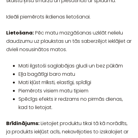
skaistu ķiršu smaržu un piesātināti ar spīdumu.
Ideāli piemērots ikdienas lietošanai.
Lietošana:
Pēc matu mazgāšanas uzklāt nelielu
daudzumu uz plaukstas un tās saberzējot ieklājiet ar
dvieli nosusinātos matos.
Mati ilgstoši saglabājas gludi un bez pūkām
Eļļa bagātīgi baro matu
Mati kļūst mīksti, elastīgi, spīdīgi
Piemērots visiem matu tipiem
Spēcīgs efekts ir redzams no pirmās dienas,
kad to lietojat.
Brīdinājums:
Lietojiet produktu tikai tā kā norādīts,
ja produkts iekļūst acīs, nekavējoties to izskalojiet ar