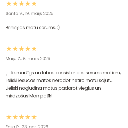
★★★★★
Santa V., 19. maijs 2025
Brīnišķīgs matu serums. :)
★★★★★
Maija Z., 8. maijs 2025
Ļoti smaržīgs un labas konsistences serums matiem,
lieliski iesūcas matos neradot netīro matu sajūtu.
Lieliski nogludina matus padarot vieglus un
mirdzošus!Man patīk!
★★★★★
Egija P., 23. apr. 2025