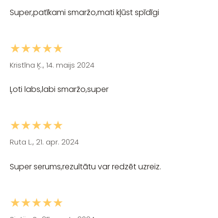
Super,patīkami smaržo,mati kļūst spīdīgi
★★★★★
Kristīna Ķ., 14. maijs 2024
Ļoti labs,labi smaržo,super
★★★★★
Ruta L., 21. apr. 2024
Super serums,rezultātu var redzēt uzreiz.
★★★★★