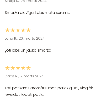
Sintija S., 25. marts 2024
Smarža dievīga. Labs matu serums.
★★★★★
Lana R., 20. marts 2024
Ļoti labs un jauka smarža
★★★★★
Dace R., 5. marts 2024
Łoti patīkams aromàts! mati paliek gludi, vieglàk
ieveidot. łoooti patīk..