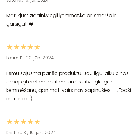
Mati kļūst zīdaini,viegli ķemmēt,kā arī smarža ir
garšīga!!!❤️
★★★★★
Laura P., 20. jūn. 2024
Esmu sajūsmā par šo produktu. Jau ilgu laiku cīnos
ar sapiņķerētiem matiem un šis atvieglo gan
ķemmēšanu, gan mati vairs nav sapinušies - it īpaši
no rītiem. :)
★★★★★
Kristīna Ķ., 10. jūn. 2024