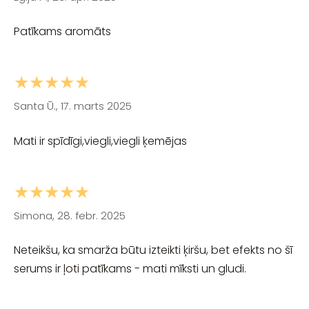
Patīkams aromāts
★★★★★
Santa Ū., 17. marts 2025
Mati ir spīdīgi,viegli,viegli ķemējas
★★★★★
Simona, 28. febr. 2025
Neteikšu, ka smarža būtu izteikti ķiršu, bet efekts no šī
serums ir ļoti patīkams - mati mīksti un gludi.