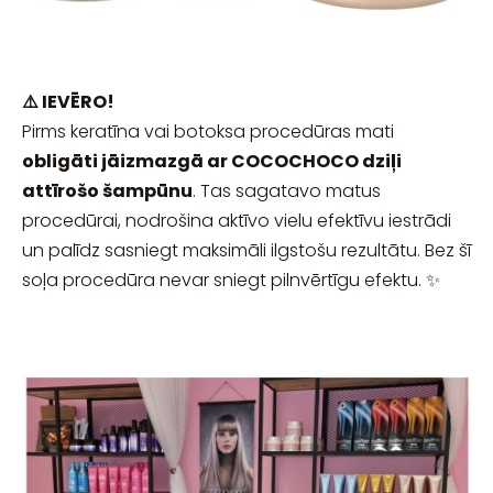
⚠️ IEVĒRO!
Pirms keratīna vai botoksa procedūras mati
obligāti jāizmazgā ar COCOCHOCO dziļi
attīrošo šampūnu
. Tas sagatavo matus
procedūrai, nodrošina aktīvo vielu efektīvu iestrādi
un palīdz sasniegt maksimāli ilgstošu rezultātu. Bez šī
soļa procedūra nevar sniegt pilnvērtīgu efektu. ✨