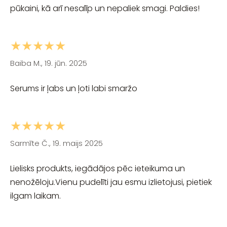
pūkaini, kā arī nesalīp un nepaliek smagi. Paldies!
★★★★★
Baiba M., 19. jūn. 2025
Serums ir ļabs un ļoti labi smaržo
★★★★★
Sarmīte Č., 19. maijs 2025
Lielisks produkts, iegādājos pēc ieteikuma un
nenožēloju.Vienu pudelīti jau esmu izlietojusi, pietiek
ilgam laikam.