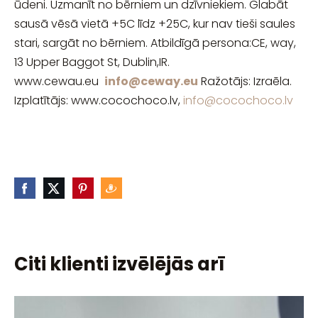
ūdeni. Uzmanīt no bērniem un dzīvniekiem. Glabāt
sausā vēsā vietā +5C līdz +25C, kur nav tieši saules
stari, sargāt no bērniem. Atbildīgā persona:CE, way,
13 Upper Baggot St, Dublin,IR.
www.cewau.eu
info@ceway.eu
Ražotājs: Izraēla.
Izplatītājs: www.cocochoco.lv,
info@cocochoco.lv
Citi klienti izvēlējās arī