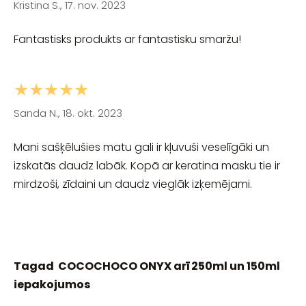
Kristina S., 17. nov. 2023
Fantastisks produkts ar fantastisku smaržu!
★★★★★
Sanda N., 18. okt. 2023
Mani sašķēlušies matu gali ir kļuvuši veselīgāki un
izskatās daudz labāk. Kopā ar keratina masku tie ir
mirdzoši, zīdaini un daudz vieglāk izķemējami.
Tagad COCOCHOCO ONYX arī 250ml un 150ml
iepakojumos