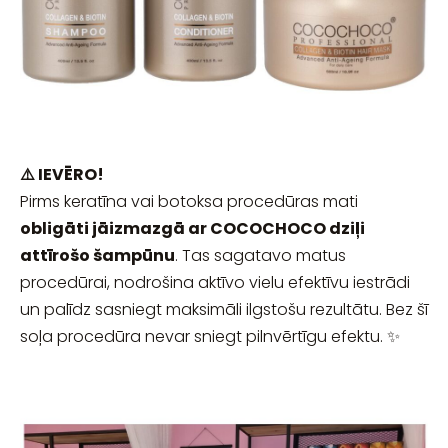
⚠️ IEVĒRO!
Pirms keratīna vai botoksa procedūras mati
obligāti jāizmazgā ar COCOCHOCO dziļi
attīrošo šampūnu
. Tas sagatavo matus
procedūrai, nodrošina aktīvo vielu efektīvu iestrādi
un palīdz sasniegt maksimāli ilgstošu rezultātu. Bez šī
soļa procedūra nevar sniegt pilnvērtīgu efektu. ✨