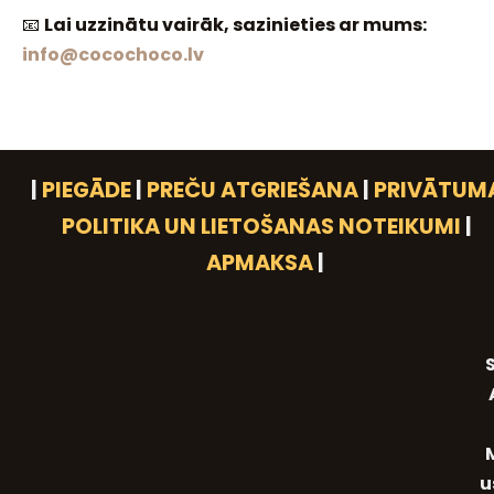
📧
Lai uzzinātu vairāk, sazinieties ar mums:
info@cocochoco.lv
|
PIEGĀDE
|
PREČU ATGRIEŠANA
|
PRIVĀTUM
POLITIKA UN LIETOŠANAS NOTEIKUMI
|
APMAKSA
|
S
u