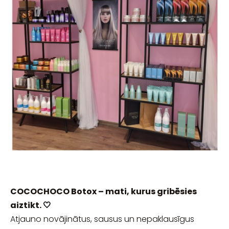
COCOCHOCO Botox – mati, kurus gribēsies
aiztikt. 🤍
Atjauno novājinātus, sausus un nepaklausīgus