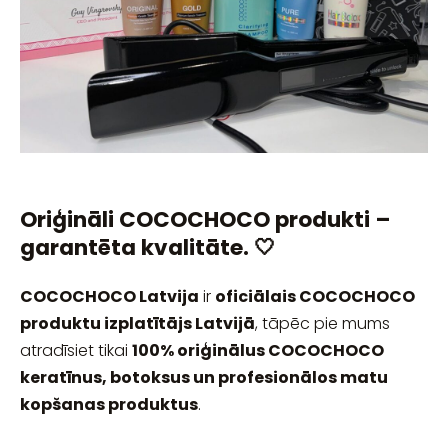
Oriģināli COCOCHOCO produkti –
garantēta kvalitāte. 🤍
COCOCHOCO Latvija
ir
oficiālais COCOCHOCO
produktu izplatītājs Latvijā
, tāpēc pie mums
atradīsiet tikai
100% oriģinālus COCOCHOCO
keratīnus, botoksus un profesionālos matu
kopšanas produktus
.