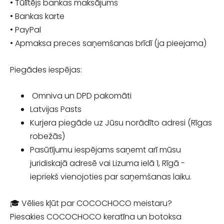
• Tūlītējs bankas maksājums
• Bankas karte
• PayPal
• Apmaksa preces saņemšanas brīdī (ja pieejama)
Piegādes iespējas:
Omniva un DPD pakomāti
Latvijas Pasts
Kurjera piegāde uz Jūsu norādīto adresi (Rīgas
robežās)
Pasūtījumu iespējams saņemt arī mūsu
juridiskajā adresē vai Lizuma ielā 1, Rīgā -
iepriekš vienojoties par saņemšanas laiku.
🎓 Vēlies kļūt par COCOCHOCO meistaru?
Piesakies COCOCHOCO keratīna un botoksa