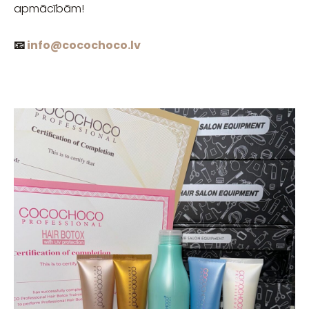
apmācībām!
📧
info@cocochoco.lv