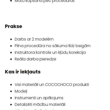
Matu kopšana pēc procedūras
Prakse
Darbs ar 2 modelēm
Pilna procedūra no sākuma līdz beigām
Instruktora kontrole un kļūdu korekcija
Reāla darba pieredze
Kas ir iekļauts
Visi materiāli un COCOCHOCO produkti
Modeļi
Instrumenti un aprīkojums
Detalizēti mācību materiāli