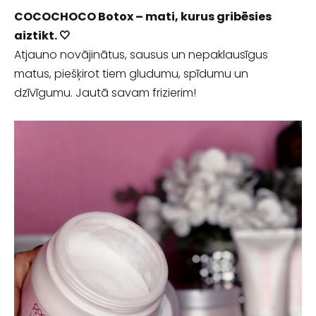
COCOCHOCO Botox – mati, kurus gribēsies
aiztikt. 🤍
Atjauno novājinātus, sausus un nepaklausīgus
matus, piešķirot tiem gludumu, spīdumu un
dzīvīgumu. Jautā savam frizierim!