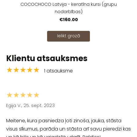
COCOCHOCO Latvija - keratīna kursi (grupu
nodarbības)
€160.00
Ielikt grozā
Klientu atsauksmes
★★★★★
1 atsauksme
★★★★★
Egija V., 25. sept. 2023
Meitene, kura pasniedza ļoti zinoša, jauka, stāsta
visus sīkumus, parāda un stāsta arī savu pieredzi kas