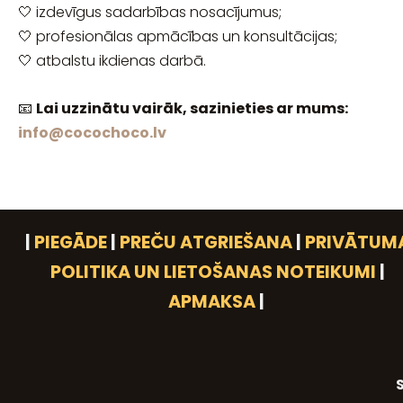
🤍 izdevīgus sadarbības nosacījumus;
🤍 profesionālas apmācības un konsultācijas;
🤍 atbalstu ikdienas darbā.
📧
Lai uzzinātu vairāk, sazinieties ar mums:
info@cocochoco.lv
|
PIEGĀDE
|
PREČU ATGRIEŠANA
|
PRIVĀTUM
POLITIKA UN LIETOŠANAS NOTEIKUMI
|
APMAKSA
|
S