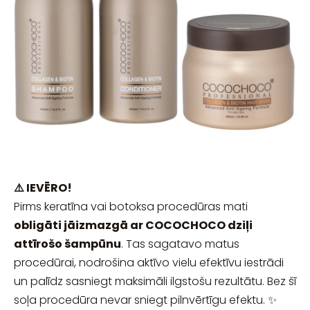
⚠️ IEVĒRO!
Pirms keratīna vai botoksa procedūras mati
obligāti jāizmazgā ar COCOCHOCO dziļi
attīrošo šampūnu
. Tas sagatavo matus
procedūrai, nodrošina aktīvo vielu efektīvu iestrādi
un palīdz sasniegt maksimāli ilgstošu rezultātu. Bez šī
soļa procedūra nevar sniegt pilnvērtīgu efektu. ✨