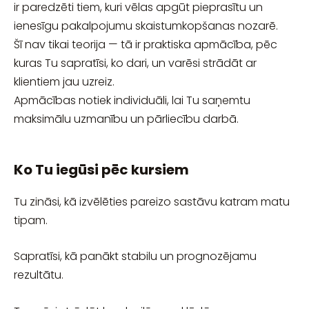
ir paredzēti tiem, kuri vēlas apgūt pieprasītu un
ienesīgu pakalpojumu skaistumkopšanas nozarē.
Šī nav tikai teorija — tā ir praktiska apmācība, pēc
kuras Tu sapratīsi, ko dari, un varēsi strādāt ar
klientiem jau uzreiz.
Apmācības notiek individuāli, lai Tu saņemtu
maksimālu uzmanību un pārliecību darbā.
Ko Tu iegūsi pēc kursiem
Tu zināsi, kā izvēlēties pareizo sastāvu katram matu
tipam.
Sapratīsi, kā panākt stabilu un prognozējamu
rezultātu.