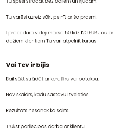
Tu spēsi strādāt bez bailēm un kļūdām.
Tu varēsi uzreiz sākt pelnīt ar šo prasmi.
1 procedūra vidēji maksā 50 līdz 120 EUR Jau ar
dažiem klientiem Tu vari atpelnīt kursus
Vai Tev ir bijis
Bail sākt strādāt ar keratīnu vai botoksu.
Nav skaidrs, kādu sastāvu izvēlēties.
Rezultāts nesanāk kā solīts.
Trūkst pārliecības darbā ar klientu.