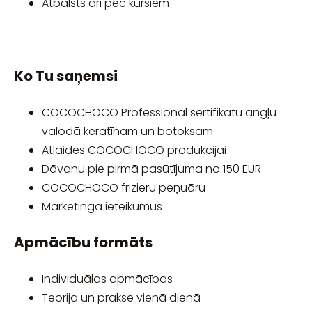
Atbalsts arī pēc kursiem
Ko Tu saņemsi
COCOCHOCO Professional sertifikātu angļu
valodā keratīnam un botoksam
Atlaides COCOCHOCO produkcijai
Dāvanu pie pirmā pasūtījuma no 150 EUR
COCOCHOCO frizieru peņuāru
Mārketinga ieteikumus
Apmācību formāts
Individuālas apmācības
Teorija un prakse vienā dienā