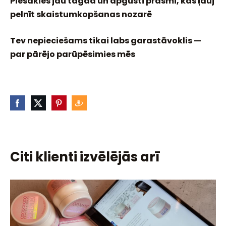
Piesakies jau tagad un apgūsti prasmi, kas ļauj
pelnīt skaistumkopšanas nozarē
Tev nepieciešams tikai labs garastāvoklis —
par pārējo parūpēsimies mēs
Citi klienti izvēlējās arī