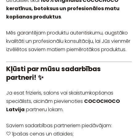
atradīsiet tikai
100% oriģinālus COCOCHOCO
keratīnus, botoksus un profesionālos matu
kopšanas produktus
.
Mēs garantējam produktu autentiskumu, augstāko
kvalitāti un profesionālu konsultāciju, lai Jūs vienmēr
izvēlētos saviem matiem piemērotākos produktus.
Kļūsti par mūsu sadarbības
partneri! ✨
Ja esat frizieris, salons vai skaistumkopšanas
speciālists, aicinām pievienoties
COCOCHOCO
Latvija
partneru lokam.
Saviem sadarbības partneriem piedāvājam:
🤍 īpašas cenas un atlaides;