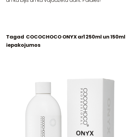
un kā bijis un kā vajadzētu darīt. Paldies!
Tagad COCOCHOCO ONYX arī 250ml un 150ml
iepakojumos