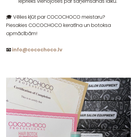
iepriekš vienojoties par saņemšanas laiku.
🎓 Vēlies kļūt par COCOCHOCO meistaru?
Piesakies COCOCHOCO keratīna un botoksa
apmācībām!
📧
info@cocochoco.lv