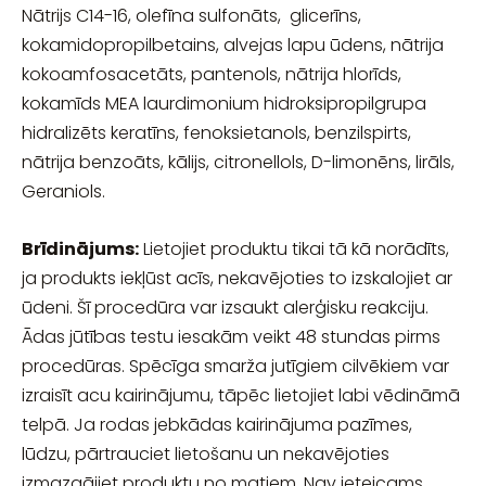
Nātrijs C14-16, olefīna sulfonāts, glicerīns,
kokamidopropilbetains, alvejas lapu ūdens, nātrija
kokoamfosacetāts, pantenols, nātrija hlorīds,
kokamīds MEA laurdimonium hidroksipropilgrupa
hidralizēts keratīns, fenoksietanols, benzilspirts,
nātrija benzoāts, kālijs, citronellols, D-limonēns, lirāls,
Geraniols.
Brīdinājums:
Lietojiet produktu tikai tā kā norādīts,
ja produkts iekļūst acīs, nekavējoties to izskalojiet ar
ūdeni. Šī procedūra var izsaukt alerģisku reakciju.
Ādas jūtības testu iesakām veikt 48 stundas pirms
procedūras. Spēcīga smarža jutīgiem cilvēkiem var
izraisīt acu kairinājumu, tāpēc lietojiet labi vēdināmā
telpā. Ja rodas jebkādas kairinājuma pazīmes,
lūdzu, pārtrauciet lietošanu un nekavējoties
izmazgājiet produktu no matiem. Nav ieteicams