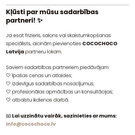
Kļūsti par mūsu sadarbības
partneri! ✨
Ja esat frizieris, salons vai skaistumkopšanas
speciālists, aicinām pievienoties
COCOCHOCO
Latvija
partneru lokam.
Saviem sadarbības partneriem piedāvājam:
🤍 īpašas cenas un atlaides;
🤍 izdevīgus sadarbības nosacījumus;
🤍 profesionālas apmācības un konsultācijas;
🤍 atbalstu ikdienas darbā.
📧
Lai uzzinātu vairāk, sazinieties ar mums:
info@cocochoco.lv