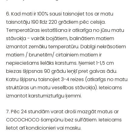
6. Kad mati ir 100% sausi taisnojiet tos ar matu
taisnotāju 190 līdz 220 grādiem pēc celsija.
Temperatūras iestatīšana ir atkarīga no jūsu matu
stāvokļa - vairāk bojātiem, balinātiem matiem
izmantot zemāku temperatūru. Dabīgi nekrāsotiem
matiem / brunetēm/ cirtainiem matiem ir
nepieciešams lielāks karstums. Ņemiet 1-1,5 cm
biezas šķipsnas 90 grādu leņķī pret galvas ādu.
Katru šķipsnu taisnojiet 3-4 reizes (atkarīgs no matu
struktūras un matu veselības stāvokļa). Ieteicams
izmantot karstumizturīgu ķemmi.
7. Pēc 24 stundām varat droši mazgāt matus ar
COCOCHOCO šampūnu bez sulfātiem. Ieteicams
lietot arī kondicionieri vai masku.