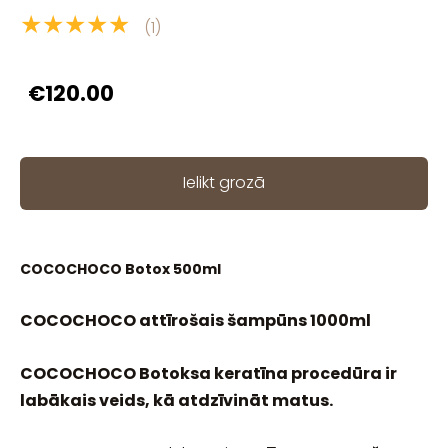
★★★★★
(1)
€120.00
Ielikt grozā
COCOCHOCO Botox 500ml
COCOCHOCO attīrošais šampūns 1000ml
COCOCHOCO Botoksa keratīna procedūra ir
labākais veids, kā atdzīvināt matus.