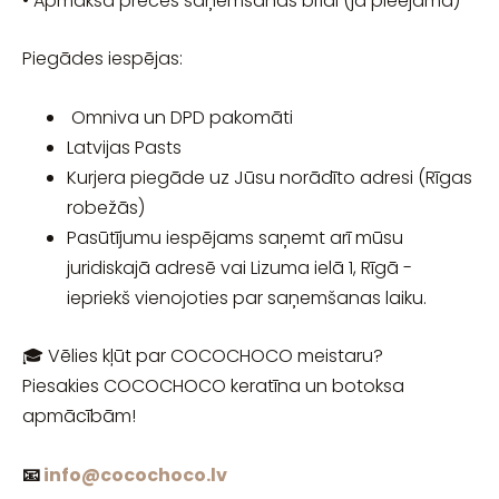
• Apmaksa preces saņemšanas brīdī (ja pieejama)
Piegādes iespējas:
Omniva un DPD pakomāti
Latvijas Pasts
Kurjera piegāde uz Jūsu norādīto adresi (Rīgas
robežās)
Pasūtījumu iespējams saņemt arī mūsu
juridiskajā adresē vai Lizuma ielā 1, Rīgā -
iepriekš vienojoties par saņemšanas laiku.
🎓 Vēlies kļūt par COCOCHOCO meistaru?
Piesakies COCOCHOCO keratīna un botoksa
apmācībām!
📧
info@cocochoco.lv