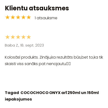
Klientu atsauksmes
★★★★★
1 atsauksme
★★★★★
Baiba Z., 18. sept. 2023
Kolosāsl produkts. Zināju,ka rezultāts būs,bet to,ka tik
skaisti viss sanāks pat nenojautu🧚‍♀️
Tagad COCOCHOCO ONYX arī 250ml un 150ml
iepakojumos