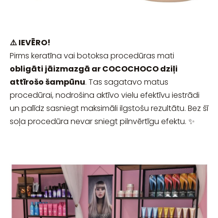
⚠️ IEVĒRO!
Pirms keratīna vai botoksa procedūras mati
obligāti jāizmazgā ar COCOCHOCO dziļi
attīrošo šampūnu
. Tas sagatavo matus
procedūrai, nodrošina aktīvo vielu efektīvu iestrādi
un palīdz sasniegt maksimāli ilgstošu rezultātu. Bez šī
soļa procedūra nevar sniegt pilnvērtīgu efektu. ✨