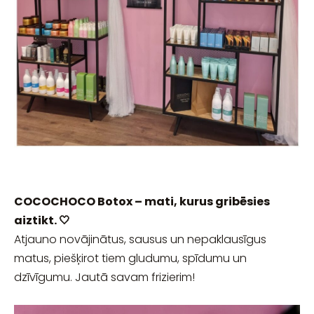
COCOCHOCO Botox – mati, kurus gribēsies
aiztikt. 🤍
Atjauno novājinātus, sausus un nepaklausīgus
matus, piešķirot tiem gludumu, spīdumu un
dzīvīgumu. Jautā savam frizierim!