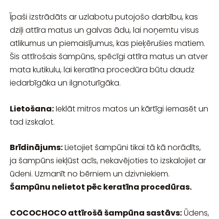
Īpaši izstrādāts ar uzlabotu putojošo darbību, kas
dziļi attīra matus un galvas ādu, lai noņemtu visus
atlikumus un piemaisījumus, kas pieķērušies matiem.
Šis attīrošais šampūns, spēcīgi attīra matus un atver
mata kutikulu, lai keratīna procedūra būtu daudz
iedarbīgāka un ilgnoturīgāka.
Lietošana:
Ieklāt mitros matos un kārtīgi iemasēt un
tad izskalot.
Brīdinājums:
Lietojiet šampūni tikai tā kā norādīts,
ja šampūns iekļūst acīs, nekavējoties to izskalojiet ar
ūdeni. Uzmanīt no bērniem un dzivniekiem.
Šampūnu nelietot pēc keratīna procedūras.
COCOCHOCO attīrošā šampūna sastāvs:
Ūdens,