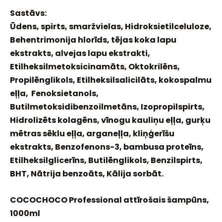
Sastāvs:
Ūdens, spirts, smaržvielas, Hidroksietilceluloze,
Behentrimonija hlorīds, tējas koka lapu
ekstrakts, alvejas lapu ekstrakti,
Etilheksilmetoksicinamāts, Oktokrilēns,
Propilēnglikols, Etilheksilsalicilāts, kokospalmu
eļļa, Fenoksietanols,
Butilmetoksidibenzoilmetāns, Izopropilspirts,
Hidrolizēts kolagēns, vīnogu kauliņu eļļa, gurķu
mētras sēklu eļļa, arganeļļa, kliņģerīšu
ekstrakts, Benzofenons-3, bambusa proteīns,
Etilheksilglicerīns, Butilēnglikols, Benzilspirts,
BHT, Nātrija benzoāts, Kālija sorbāt.
COCOCHOCO Professional attīrošais šampūns,
1000ml