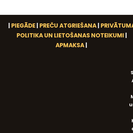
|
PIEGĀDE
|
PREČU ATGRIEŠANA
|
PRIVĀTUM
POLITIKA UN LIETOŠANAS NOTEIKUMI
|
APMAKSA
|
S
u