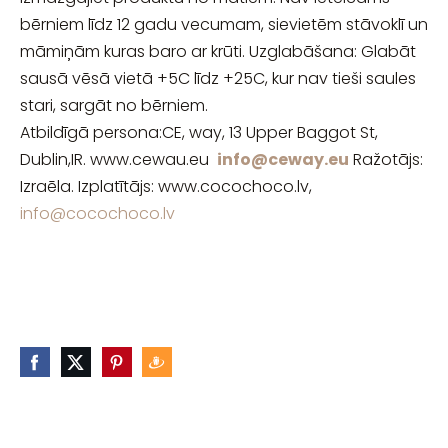
bērniem līdz 12 gadu vecumam, sievietēm stāvoklī un
māmiņām kuras baro ar krūti. Uzglabāšana: Glabāt
sausā vēsā vietā +5C līdz +25C, kur nav tieši saules
stari, sargāt no bērniem.
Atbildīgā persona:CE, way, 13 Upper Baggot St,
Dublin,IR. www.cewau.eu
info@ceway.eu
Ražotājs:
Izraēla. Izplatītājs: www.cocochoco.lv,
info@cocochoco.lv