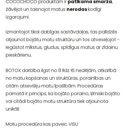
COCOCHOCO produktam ir
patīkama smarža
,
žāvējot un taisnojot matus
nerodas
kodīgi
izgarojumi.
Izmantojot tikai dabīgas sastāvdaļas, tas palīdzēs
atjaunot bojātu matu struktūru un tos atveseļojot -
iegūstot mīkstus, gludus, spīdīgus matus ar zīdainu
pieskārienu.
BOTOX darbība ilgst no 8 līdz 16 nedēļām, atkarībā
no matu kopšanas un struktūras, porainības un
citām atsevišķu matu īpašībām. Procedūras
pamatā ir princips, ka bojāto poraino, ķīmiski bojāto
vai citādi bojāto matu struktūra tiek atjaunota
unikāli
Matu procedūra kas paveic VISU