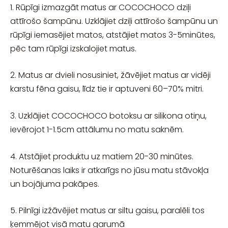
1. Rūpīgi izmazgāt matus ar COCOCHOCO dziļi
attīrošo šampūnu. Uzklājiet dziļi attīrošo šampūnu un
rūpīgi iemasējiet matos, atstājiet matos 3-5minūtes,
pēc tam rūpīgi izskalojiet matus.
2. Matus ar dvieli nosusiniet, žāvējiet matus ar vidēji
karstu fēna gaisu, līdz tie ir aptuveni 60–70% mitri.
3. Uzklājiet COCOCHOCO botoksu ar silikona otiņu,
ievērojot 1-1.5cm attālumu no matu saknēm.
4. Atstājiet produktu uz matiem 20-30 minūtes.
Noturēšanas laiks ir atkarīgs no jūsu matu stāvokļa
un bojājuma pakāpes.
5. Pilnīgi izžāvējiet matus ar siltu gaisu, paralēli tos
ķemmējot visā matu garumā