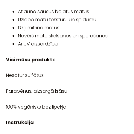
Atjauno sausus bojātus matus
Uzlabo matu tekstūru un spīdumu
Dziļi mitrina matus
Novērš matu šķelšanos un spurošanos
Ar UV aizsardzību.
Visi mūsu produkti:
Nesatur sulfātus
Parabēnus, aizsargā krāsu
100% vegānisks bez lipekļa
Instrukcija