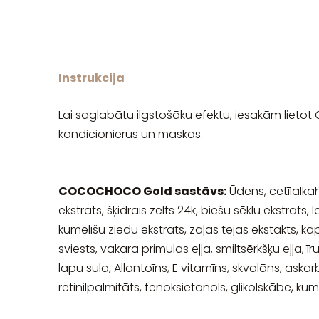
Instrukcija
Lai saglabātu ilgstošāku efektu, iesakām l
kondicionierus un maskas.
COCOCHOCO Gold sastāvs:
Ūdens, cetīlalkaho
ekstrats, šķidrais zelts 24k, biešu sēklu ekstrat
kumelīšu ziedu ekstrats, zaļās tējas ekstakts, kapri
sviests, vakara primulas eļļa, smiltsērkšķu eļļa, 
lapu sula, Allantoīns, E vitamīns, skvalāns, aska
retinilpalmitāts, fenoksietanols, glikolskābe, kuma