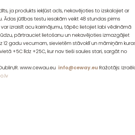
īts, ja produkts iekļūst acīs, nekavējoties to izskalojiet ar
ju. Ādas jūtības testu iesakām veikt 48 stundas pirms
ar izraisīt acu kairinājumu, tāpēc lietojiet labi vēdināmā
lūdzu, pārtrauciet lietošanu un nekavējoties izmazgājiet
dz 12 gadu vecumam, sievietēm stāvoklī un māmiņām kura
etā +5C līdz +25C, kur nav tieši saules stari, sargāt no
, Dublin,IR. www.cewau.eu
info@ceway.eu
Ražotājs: Izraēl
.lv