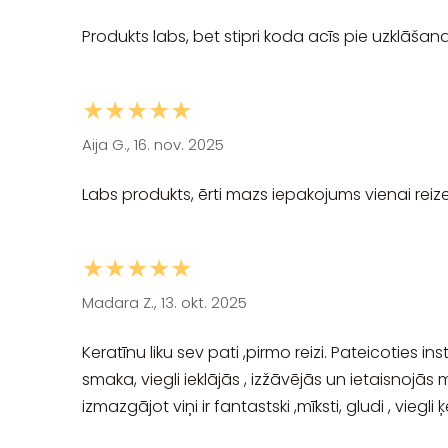
Produkts labs, bet stipri koda acīs pie uzklāšan
★★★★★
Aija G., 16. nov. 2025
Labs produkts, ērti mazs iepakojums vienai reiz
★★★★★
Madara Z., 13. okt. 2025
Keratīnu liku sev pati ,pirmo reizi. Pateicoties i
smaka, viegli ieklājās , izžāvējās un ietaisnoj
izmazgājot viņi ir fantastski ,mīksti, gludi , vieg