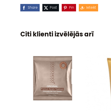
Share
Post
Pin
Ieteikt
Citi klienti izvēlējās arī