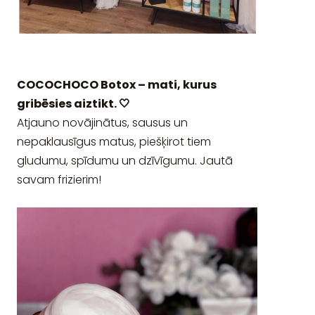
COCOCHOCO Botox – mati, kurus
gribēsies aiztikt. 🤍
Atjauno novājinātus, sausus un
nepaklausīgus matus, piešķirot tiem
gludumu, spīdumu un dzīvīgumu. Jautā
savam frizierim!