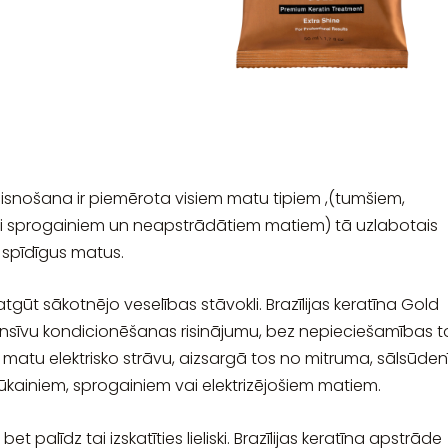
snošana ir piemērota visiem matu tipiem ,(tumšiem,
eikti sprogainiem un neapstrādātiem matiem) tā uzlabotais
 spīdīgus matus.
gūt sākotnējo veselības stāvokli. Brazīlijas keratīna Gold
ensīvu kondicionēšanas risinājumu, bez nepieciešamības t
 matu elektrisko strāvu, aizsargā tos no mitruma, sālsūdenī
ūkainiem, sprogainiem vai elektrizējošiem matiem.
t palīdz tai izskatīties lieliski. Brazīlijas keratīna apstrāde