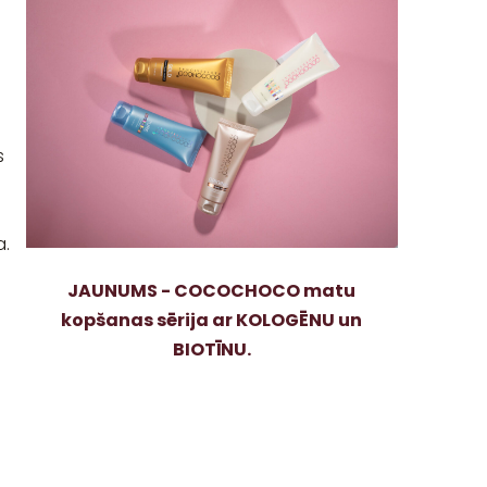
s
a.
JAUNUMS - COCOCHOCO matu
kopšanas sērija ar KOLOGĒNU un
BIOTĪNU.