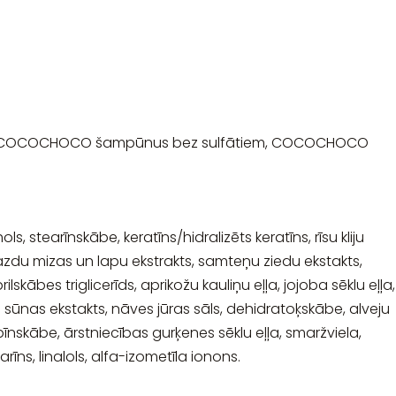
ietot COCOCHOCO šampūnus bez sulfātiem, COCOCHOCO
ls, stearīnskābe, keratīns/hidralizēts keratīns, rīsu kliju
s, lazdu mizas un lapu ekstrakts, samteņu ziedu ekstakts,
lskābes triglicerīds, aprikožu kauliņu eļļa, jojoba sēklu eļļa,
īru sūnas ekstakts, nāves jūras sāls, dehidratoķskābe, alveju
rbīnskābe, ārstniecības gurķenes sēklu eļļa, smaržviela,
rīns, linalols, alfa-izometīla ionons.