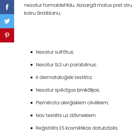
nesatur formaldehīdu. Aizsargā matus pret str
katru ārstēšanu.
Nesatur sulfātus;
Nesatur SLS un parabēnus;
Ir dermataloģiski testēta;
Nesatur spēcīgas ķimikālijas;
Piemērota alerģiskiem cilvēkiem;
Nav testēts uz dzīvniekiem.
Reģistrēts ES kosmētikas datubāzēs.