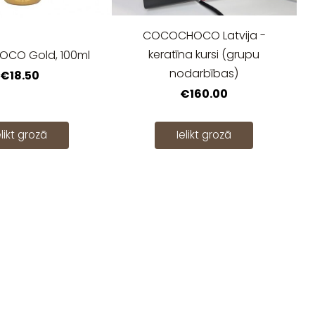
COCOCHOCO Latvija -
keratīna kursi (grupu
CO Gold, 100ml
nodarbības)
€18.50
€160.00
elikt grozā
Ielikt grozā