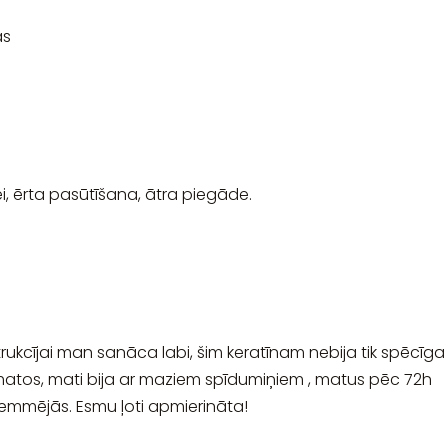
as
ei, ērta pasūtīšana, ātra piegāde.
nstrukcījai man sanāca labi, šim keratīnam nebija tik spēcīga
ās matos, mati bija ar maziem spīdumiņiem , matus pēc 72h
li ķemmējās. Esmu ļoti apmierināta!