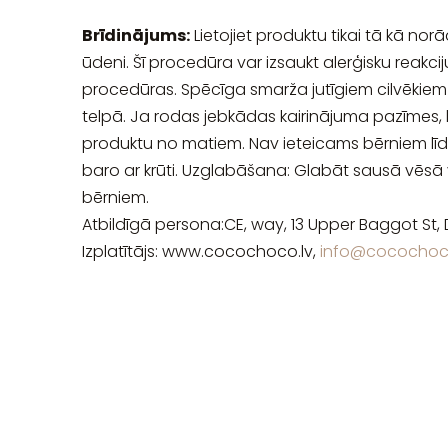
Brīdinājums:
Lietojiet produktu tikai tā kā norād
ūdeni. Šī procedūra var izsaukt alerģisku reakci
procedūras. Spēcīga smarža jutīgiem cilvēkiem v
telpā. Ja rodas jebkādas kairinājuma pazīmes, 
produktu no matiem. Nav ieteicams bērniem lī
baro ar krūti. Uzglabāšana: Glabāt sausā vēsā vi
bērniem.
Atbildīgā persona:CE, way, 13 Upper Baggot St
Izplatītājs: www.cocochoco.lv,
info@cocochoco