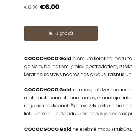
€6.00
€12.00
Ielikt grozā
COCOCHOCO Gold
premium keratīna matu tai
gaišiem, balinātiem, ķīmiski apstrādātiem, izt
keratīna sastāvs nodrošinās gludus, taisnus un
COCOCHOCO Gold
keratīns palīdzēs matiem at
matu ārstēšana stiprina matus, izmantojot int
regulāri kondiconēt. Šķidrais 24k zelts samazina
lietū un salā. Tādējādi Jums nebūs jācīnās ar p
COCOCGOCO Gold
neietekmē matu struktūru, be