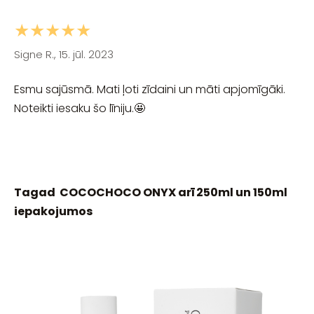
★★★★★
Signe R., 15. jūl. 2023
Esmu sajūsmā. Mati ļoti zīdaini un māti apjomīgāki.
Noteikti iesaku šo līniju.🤩
Tagad COCOCHOCO ONYX arī 250ml un 150ml
iepakojumos