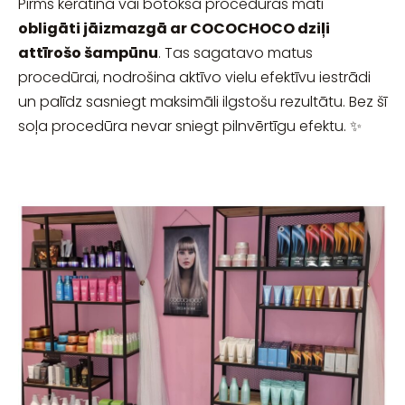
Pirms keratīna vai botoksa procedūras mati
obligāti jāizmazgā ar COCOCHOCO dziļi
attīrošo šampūnu
. Tas sagatavo matus
procedūrai, nodrošina aktīvo vielu efektīvu iestrādi
un palīdz sasniegt maksimāli ilgstošu rezultātu. Bez šī
soļa procedūra nevar sniegt pilnvērtīgu efektu. ✨