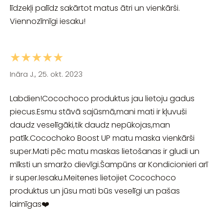
līdzekļi palīdz sakārtot matus ātri un vienkārši.
Viennozīmīgi iesaku!
★★★★★
Ināra J., 25. okt. 2023
Labdien!Cocochoco produktus jau lietoju gadus
piecus.Esmu stāvā sajūsmā,mani mati ir kļuvuši
daudz veselīgāki,tik daudz nepūkojas,man
patīk.Cocochoko Boost UP matu maska vienkārši
super.Mati pēc matu maskas lietošanas ir gludi un
mīksti un smaržo dievīgi.Šampūns ar Kondicionieri arī
ir super.Iesaku.Meitenes lietojiet Cocochoco
produktus un jūsu mati būs veselīgi un pašas
laimīgas❤️