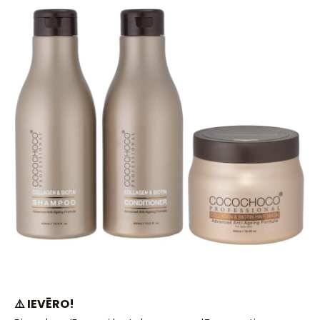
⚠️ IEVĒRO!