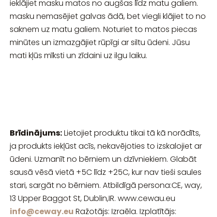
ieklājiet masku matos no augšas līdz matu galiem.
masku nemasējiet galvas ādā, bet viegli klājiet to no
saknem uz matu galiem. Noturiet to matos piecas
minūtes un izmazgājiet rūpīgi ar siltu ūdeni. Jūsu
mati kļūs mīksti un zīdaini uz ilgu laiku.
Brīdinājums:
Lietojiet produktu tikai tā kā norādīts,
ja produkts iekļūst acīs, nekavējoties to izskalojiet ar
ūdeni. Uzmanīt no bērniem un dzīvniekiem. Glabāt
sausā vēsā vietā +5C līdz +25C, kur nav tieši saules
stari, sargāt no bērniem. Atbildīgā persona:CE, way,
13 Upper Baggot St, Dublin,IR. www.cewau.eu
info@ceway.eu
Ražotājs: Izraēla. Izplatītājs: