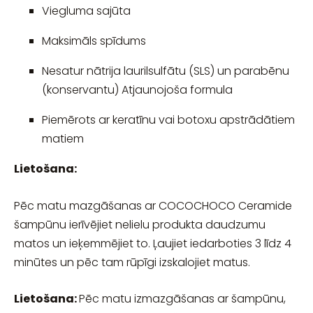
Viegluma sajūta
Maksimāls spīdums
Nesatur nātrija laurilsulfātu (SLS) un parabēnu
(konservantu) Atjaunojoša formula
Piemērots ar keratīnu vai botoxu apstrādātiem
matiem
Lietošana:
Pēc matu mazgāšanas ar COCOCHOCO Ceramide
šampūnu ierīvējiet nelielu produkta daudzumu
matos un ieķemmējiet to. Ļaujiet iedarboties 3 līdz 4
minūtes un pēc tam rūpīgi izskalojiet matus.
Lietošana:
Pēc matu izmazgāšanas ar šampūnu,