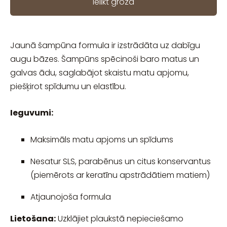
Ielikt grozā
Jaunā šampūna formula ir izstrādāta uz dabīgu
augu bāzes. Šampūns spēcinoši baro matus un
galvas ādu, saglabājot skaistu matu apjomu,
piešķirot spīdumu un elastību.
Ieguvumi:
Maksimāls matu apjoms un spīdums
Nesatur SLS, parabēnus un citus konservantus
(piemērots ar keratīnu apstrādātiem matiem)
Atjaunojoša formula
Lietošana:
Uzklājiet plaukstā nepieciešamo