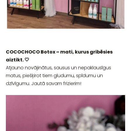
COCOCHOCO Botox – mati, kurus gribēsies
aiztikt. 🤍
Atjauno novājinātus, sausus un nepaklausīgus
matus, piešķirot tiem gludumu, spīdumu un
dzīvīgumu. Jautā savam frizierim!