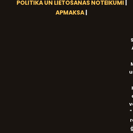
POLITIKA UN LIETOŠANAS NOTEIKUMI
|
APMAKSA
|
S
u
v
"
r
ģ