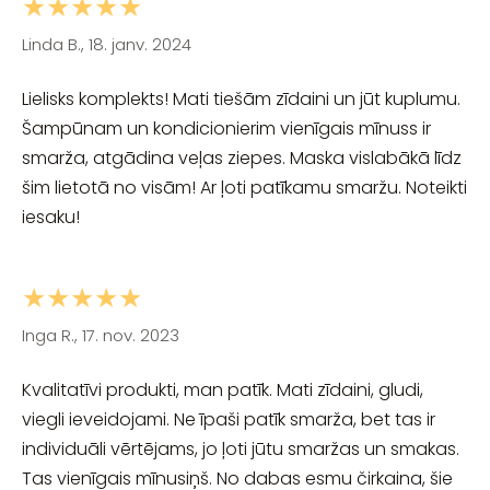
★★★★★
Linda B., 18. janv. 2024
Lielisks komplekts! Mati tiešām zīdaini un jūt kuplumu.
Šampūnam un kondicionierim vienīgais mīnuss ir
smarža, atgādina veļas ziepes. Maska vislabākā līdz
šim lietotā no visām! Ar ļoti patīkamu smaržu. Noteikti
iesaku!
★★★★★
Inga R., 17. nov. 2023
Kvalitatīvi produkti, man patīk. Mati zīdaini, gludi,
viegli ieveidojami. Ne īpaši patīk smarža, bet tas ir
individuāli vērtējams, jo ļoti jūtu smaržas un smakas.
Tas vienīgais mīnusiņš. No dabas esmu čirkaina, šie