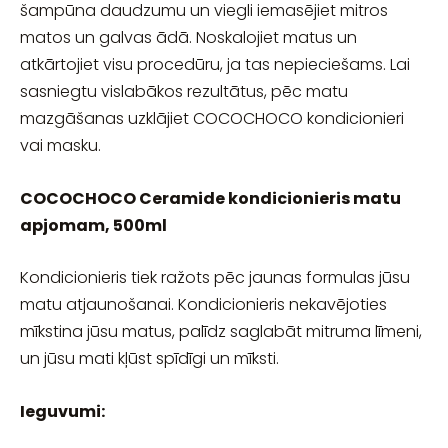
šampūna daudzumu un viegli iemasējiet mitros
matos un galvas ādā. Noskalojiet matus un
atkārtojiet visu procedūru, ja tas nepieciešams. Lai
sasniegtu vislabākos rezultātus, pēc matu
mazgāšanas uzklājiet COCOCHOCO kondicionieri
vai masku.
COCOCHOCO Ceramide kondicionieris matu
apjomam, 500ml
Kondicionieris tiek ražots pēc jaunas formulas jūsu
matu atjaunošanai. Kondicionieris nekavējoties
mīkstina jūsu matus, palīdz saglabāt mitruma līmeni,
un jūsu mati kļūst spīdīgi un mīksti.
Ieguvumi: