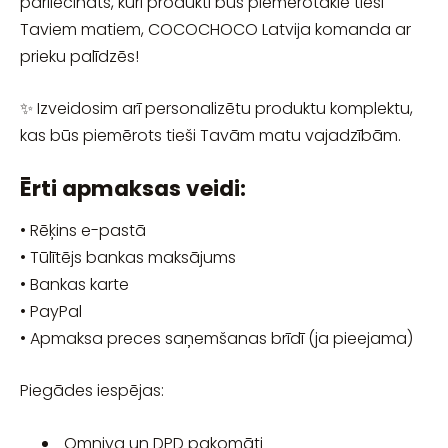
pārliecināts, kuri produkti būs piemērotākie tieši
Taviem matiem, COCOCHOCO Latvija komanda ar
prieku palīdzēs!
✨ Izveidosim arī personalizētu produktu komplektu,
kas būs piemērots tieši Tavām matu vajadzībām.
Ērti apmaksas veidi:
• Rēķins e-pastā
• Tūlītējs bankas maksājums
• Bankas karte
• PayPal
• Apmaksa preces saņemšanas brīdī (ja pieejama)
Piegādes iespējas:
Omniva un DPD pakomāti