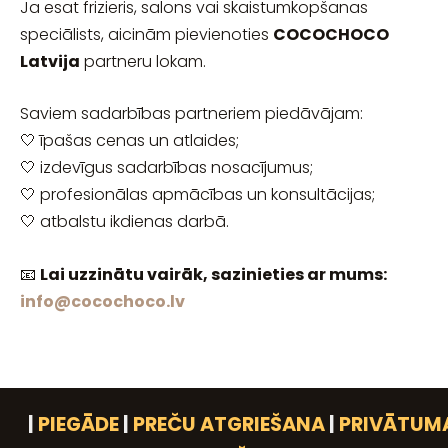
Ja esat frizieris, salons vai skaistumkopšanas
speciālists, aicinām pievienoties
COCOCHOCO
Latvija
partneru lokam.
Saviem sadarbības partneriem piedāvājam:
🤍 īpašas cenas un atlaides;
🤍 izdevīgus sadarbības nosacījumus;
🤍 profesionālas apmācības un konsultācijas;
🤍 atbalstu ikdienas darbā.
📧
Lai uzzinātu vairāk, sazinieties ar mums:
info@cocochoco.lv
|
PIEGĀDE
|
PREČU ATGRIEŠANA
|
PRIVĀTUM