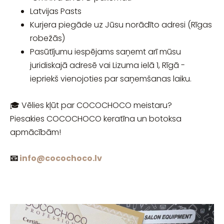
Latvijas Pasts
Kurjera piegāde uz Jūsu norādīto adresi (Rīgas
robežās)
Pasūtījumu iespējams saņemt arī mūsu
juridiskajā adresē vai Lizuma ielā 1, Rīgā -
iepriekš vienojoties par saņemšanas laiku.
🎓 Vēlies kļūt par COCOCHOCO meistaru?
Piesakies COCOCHOCO keratīna un botoksa
apmācībām!
📧
info@cocochoco.lv