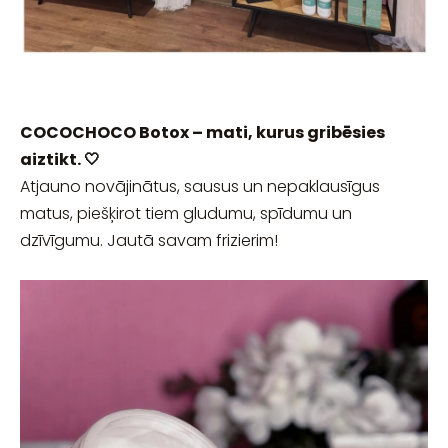
COCOCHOCO Botox – mati, kurus gribēsies
aiztikt. 🤍
Atjauno novājinātus, sausus un nepaklausīgus
matus, piešķirot tiem gludumu, spīdumu un
dzīvīgumu. Jautā savam frizierim!