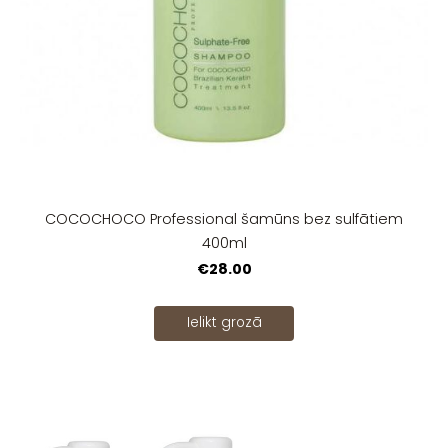
COCOCHOCO Profession​al šamūns bez sulfātiem
400ml
€28.00
Ielikt grozā