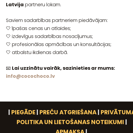
Latvija
partneru lokam.
Saviem sadarbības partneriem piedāvājam:
🤍 īpašas cenas un atlaides;
🤍 izdevīgus sadarbības nosacījumus;
🤍 profesionālas apmācības un konsultācijas;
🤍 atbalstu ikdienas darbā.
📧
Lai uzzinātu vairāk, sazinieties ar mums:
info@cocochoco.lv
|
PIEGĀDE
|
PREČU ATGRIEŠANA
|
PRIVĀTUM
POLITIKA UN LIETOŠANAS NOTEIKUMI
|
APMAKSA
|