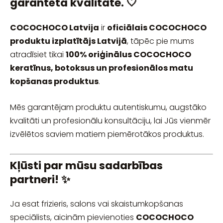
garantēta kvalitāte. 🤍
COCOCHOCO Latvija
ir
oficiālais COCOCHOCO
produktu izplatītājs Latvijā
, tāpēc pie mums
atradīsiet tikai
100% oriģinālus COCOCHOCO
keratīnus, botoksus un profesionālos matu
kopšanas produktus
.
Mēs garantējam produktu autentiskumu, augstāko
kvalitāti un profesionālu konsultāciju, lai Jūs vienmēr
izvēlētos saviem matiem piemērotākos produktus.
Kļūsti par mūsu sadarbības
partneri! ✨
Ja esat frizieris, salons vai skaistumkopšanas
speciālists, aicinām pievienoties
COCOCHOCO