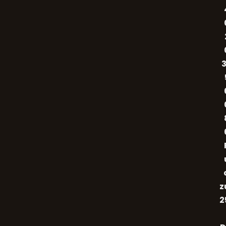
3
z
2