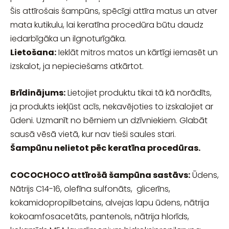
Šis attīrošais šampūns, spēcīgi attīra matus un atver
mata kutikulu, lai keratīna procedūra būtu daudz
iedarbīgāka un ilgnoturīgāka.
Lietošana:
Ieklāt mitros matos un kārtīgi iemasēt un
izskalot, ja nepieciešams atkārtot.
Brīdinājums:
Lietojiet produktu tikai tā kā norādīts,
ja produkts iekļūst acīs, nekavējoties to izskalojiet ar
ūdeni. Uzmanīt no bērniem un dzīvniekiem. Glabāt
sausā vēsā vietā, kur nav tieši saules stari.
Šampūnu nelietot pēc keratīna procedūras.
COCOCHOCO attīrošā šampūna sastāvs:
Ūdens,
Nātrijs C14-16, olefīna sulfonāts, glicerīns,
kokamidopropilbetains, alvejas lapu ūdens, nātrija
kokoamfosacetāts, pantenols, nātrija hlorīds,