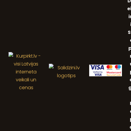
D
e
i
S
p
g