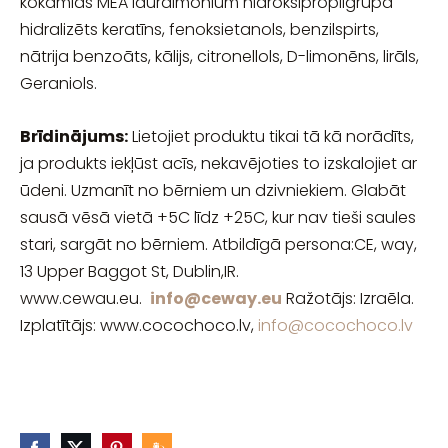
kokamīds MEA laurdimonium hidroksipropilgrupa
hidralizēts keratīns, fenoksietanols, benzilspirts,
nātrija benzoāts, kālijs, citronellols, D-limonēns, lirāls,
Geraniols.
Brīdinājums:
Lietojiet produktu tikai tā kā norādīts,
ja produkts iekļūst acīs, nekavējoties to izskalojiet ar
ūdeni. Uzmanīt no bērniem un dzivniekiem. Glabāt
sausā vēsā vietā +5C līdz +25C, kur nav tieši saules
stari, sargāt no bērniem. Atbildīgā persona:CE, way,
13 Upper Baggot St, Dublin,IR.
www.cewau.eu.
info@ceway.eu
Ražotājs: Izraēla.
Izplatītājs: www.cocochoco.lv,
info@cocochoco.lv