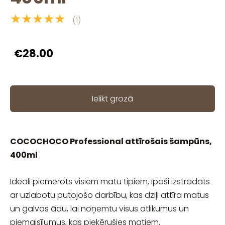
★★★★★
(1)
€28.00
Ielikt grozā
COCOCHOCO Professional attīrošais šampūns,
400ml
Ideāli piemērots visiem matu tipiem, īpaši izstrādāts
ar uzlabotu putojošo darbību, kas dziļi attīra matus
un galvas ādu, lai noņemtu visus atlikumus un
piemaisījumus, kas pieķērušies matiem.