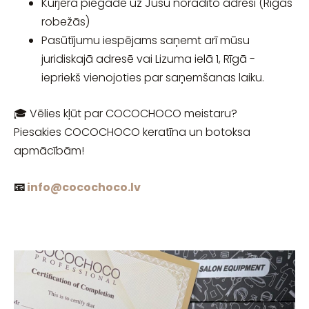
Kurjera piegāde uz Jūsu norādīto adresi (Rīgas
robežās)
Pasūtījumu iespējams saņemt arī mūsu
juridiskajā adresē vai Lizuma ielā 1, Rīgā -
iepriekš vienojoties par saņemšanas laiku.
🎓 Vēlies kļūt par COCOCHOCO meistaru?
Piesakies COCOCHOCO keratīna un botoksa
apmācībām!
📧
info@cocochoco.lv