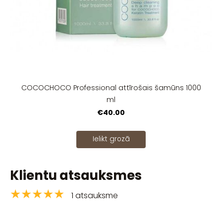
COCOCHOCO Profession​al attīrošais šamūns 1000
ml
€40.00
Ielikt grozā
Klientu atsauksmes
★★★★★
1 atsauksme