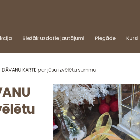
kcija
Biežāk uzdotie jautājumi
Piegāde
Kursi
ĀVANU KARTE par jūsu izvēlētu summu
VANU
vēlētu