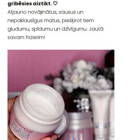
gribēsies aiztikt. 🤍
Atjauno novājinātus, sausus un
nepaklausīgus matus, piešķirot tiem
gludumu, spīdumu un dzīvīgumu. Jautā
savam frizierim!