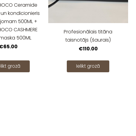
OCO Ceramide
n kondicionieris
jomam 500ML +
OCO CASHMERE
Profesionālais titāna
maska 500ML
taisnotājs (šaurais)
€65.00
€110.00
elikt grozā
Ielikt grozā