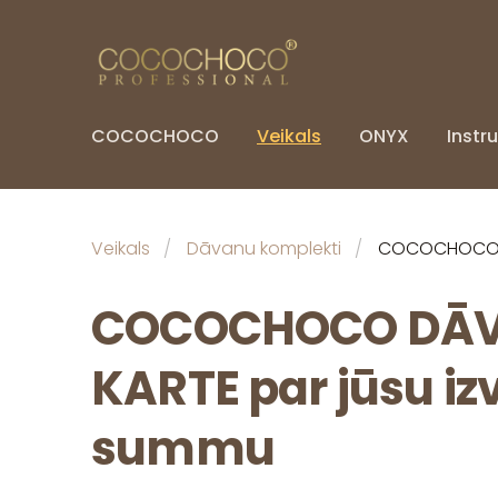
COCOCHOCO
Veikals
ONYX
Instru
Veikals
Dāvanu komplekti
COCOCHOCO D
COCOCHOCO DĀ
KARTE par jūsu iz
summu