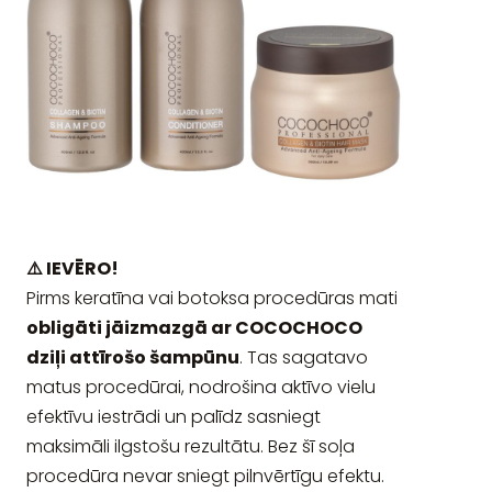
⚠️ IEVĒRO!
Pirms keratīna vai botoksa procedūras mati
obligāti jāizmazgā ar COCOCHOCO
dziļi attīrošo šampūnu
. Tas sagatavo
matus procedūrai, nodrošina aktīvo vielu
efektīvu iestrādi un palīdz sasniegt
maksimāli ilgstošu rezultātu. Bez šī soļa
procedūra nevar sniegt pilnvērtīgu efektu.