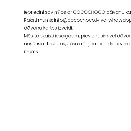
Iepriecini sav mīļos ar COCOCHOCO dāvanu kar
Raksti mums:
info@cocochoco.lv
vai whatsapp
dāvanu kartes izveidi.
Mēs to skaisti iesaiņosim, pievienosim vel dāva
nosūtīsim to Jums, Jūsu mīļajiem, vai droši vara
mums.