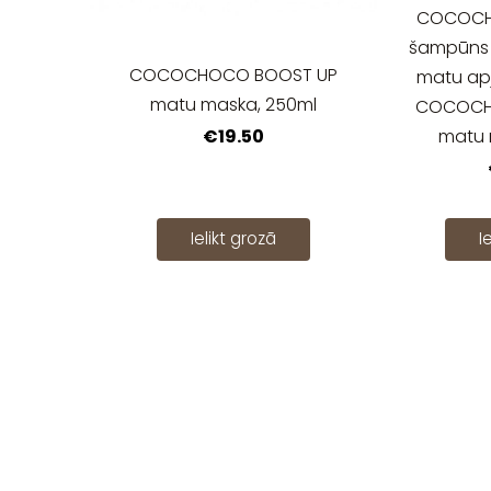
COCOCH
šampūns u
COCOCHOCO BOOST UP
matu ap
matu maska, 250ml
COCOCH
€19.50
matu 
Ielikt grozā
I