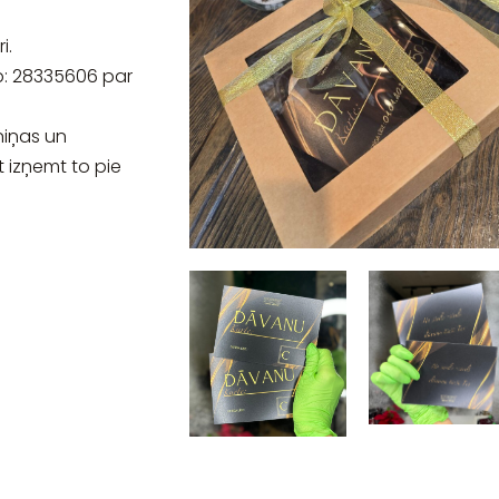
i.
: 28335606 par
niņas un
t izņemt to pie