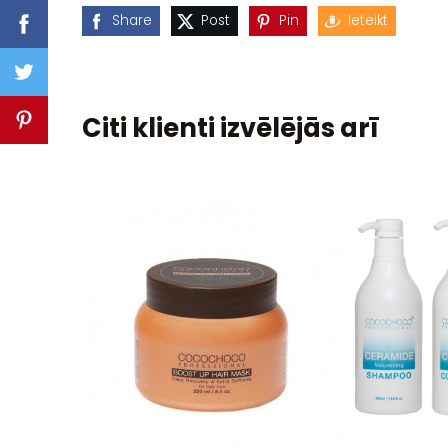
Share
Post
Pin
Ieteikt
Citi klienti izvēlējās arī